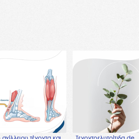
P
P
P
P
P
P
P
P
P
P
P
P
P
P
P
P
P
P
a
a
a
a
a
a
a
a
a
a
a
a
a
a
a
a
a
a
g
g
g
g
g
g
g
g
g
g
g
g
g
g
g
g
g
g
e
e
e
e
e
e
e
e
e
e
e
e
e
e
e
e
e
e
 αχίλλειου τένοντα και
Τενοντοελυτρίτιδα de