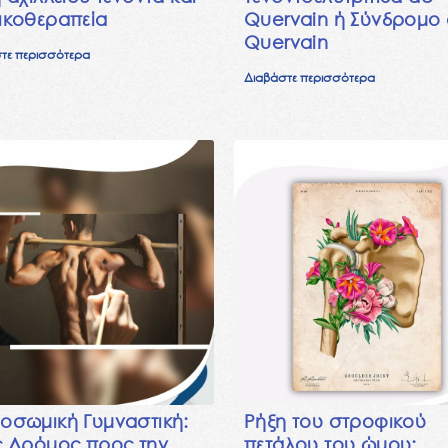
ικοθεραπεία
Quervain ή Σύνδρομο
Quervain
τε περισσότερα
Διαβάστε περισσότερα
οσωμική Γυμναστική:
Ρήξη του στροφικού
ς Δρόμος προς την
πετάλου του ώμου: