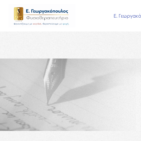
Μετάβαση
στο
Ε. Γεωργακ
περιεχόμενο