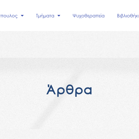
όπουλος
Τμήματα
Ψυχοθεραπεία
Βιβλιοθήκ
Ά
ρ
θ
ρ
α