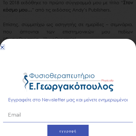
Το 2018 εκδόθηκε το πρώτο σύγγραμμά μου με τίτλο “
Στον
κόσμο μου…
” από τις εκδόσεις Andy’s Publishers.
Επίσης, συμμετέχω ως εισηγητής σε ημερίδες – σεμινάρια,
που άπτονται των επιστημονικών μου πεδίων
(Φυσιοθεραπεία – Ψυχοθεραπεία).
Τέλος, διοργανώνω ομάδες βιωματικών σεμιναρίων και
επιμορφωτικών ομιλιών.
Μέσα από το πιο κόκκινο της καρδιάς μου και τη συνεχή
καλλιέργεια των γνώσεών μου, επιθυμώ να φροντίζω τον
άνθρωπο συνεισφέροντας σε έναν ποιοτικό τρόπο ζωής.
Εγγραφείτε στο Newsletter μας και μείνετε ενημερωμένοι
Email
εγγραφή