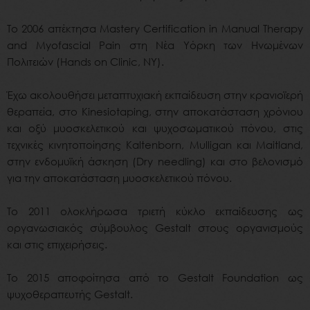
Το 2006 απέκτησα Mastery Certification in Manual Therapy
and Myofascial Pain στη Νέα Υόρκη των Ηνωμένων
Πολιτειών (Hands on Clinic, NY).
Έχω ακολουθήσει μεταπτυχιακή εκπαίδευση στην κρανιοϊερή
θεραπεία, στο Kinesiotaping, στην αποκατάσταση χρόνιου
και οξύ μυοσκελετικού και ψυχοσωματικού πόνου, στις
τεχνικές κινητοποίησης Kaltenborn, Mulligan και Maitland,
στην ενδομυϊκή άσκηση (Dry needling) και στο βελονισμό
για την αποκατάσταση μυοσκελετικού πόνου.
Το 2011 ολοκλήρωσα τριετή κύκλο εκπαίδευσης ως
οργανωσιακός σύμβουλος Gestalt στους οργανισμούς
και στις επιχειρήσεις.
Το 2015 αποφοίτησα από το Gestalt Foundation ως
ψυχοθεραπευτής Gestalt.