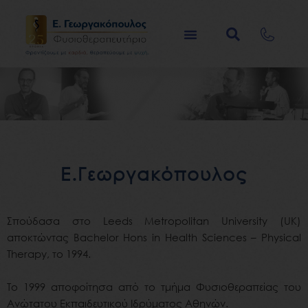
Μετάβαση
στο
περιεχόμενο
Ε.Γεωργακόπουλος
Σπούδασα στο Leeds Metropolitan University (UK)
αποκτώντας Bachelor Hons in Health Sciences – Physical
Therapy, το 1994.
Το 1999 αποφοίτησα από το τμήμα Φυσιοθεραπείας του
Ανώτατου Εκπαιδευτικού Ιδρύματος Αθηνών.