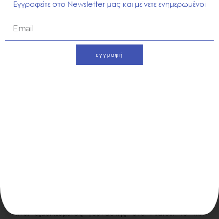
Εγγραφείτε στο Newsletter μας και μείνετε ενημερωμένοι
Email
εγγραφή
Alternative:
Νίκος Βλάχος
Eίναι πτυχιούχος του Τμήματος Φυσικής Αγωγής και
Αθλητισμού του Παν. Αθηνών και κάτοχος
μεταπτυχιακού τίτλου σπουδών.
Εργάζεται στο χώρο της άσκησης από το 2001 και
είναι εξειδικευμένος γυμναστής στο Pilates, το TRX