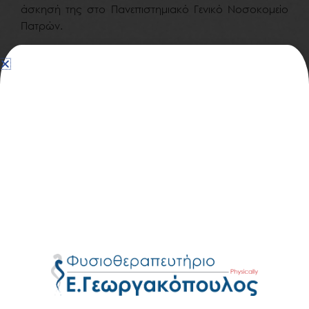
άσκησή της στο Πανεπιστημιακό Γενικό Νοσοκομείο
Πατρών.
Εργάζεται στο Φυσιοθεραπευτήριο
Ε.Γεωργακόπουλος από το 2018.
Επιπλέον έχει παρακολουθήσει ημερίδες με θέμα “Ο
Αυτισμός”, “Ψυχική Υγεία και Δημόσια Υγεία” υπό τη
αιγίδα της Ιατρικής Σχολής του Πανεπιστημίου
Πατρών.
Παράλληλα έχει συμμετάσχει σε επιστημονικά συνέδρια
και ημερίδες.
Eίναι ενεργό μέλος του Πανελλήνιου Συλλόγου
Φυσικοθεραπευτών(Π.Σ.Φ).