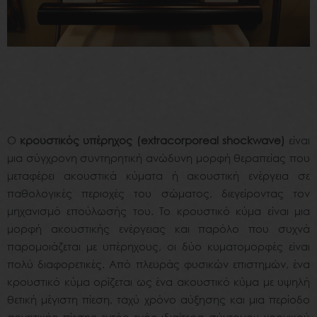
Ο
κρουστικός υπέρηχος
(extracorporeal shockwave)
είναι
μια σύγχρονη συντηρητική ανώδυνη μορφή θεραπείας που
μεταφέρει ακουστικά κύματα ή ακουστική ενέργεια σε
παθολογικές περιοχές του σώματος, διεγείροντας τον
μηχανισμό επούλωσής του.
Το
κρουστικό
κύμα
είναι
μια
μορφή
ακουστικής
ενέργειας
και παρόλο
που
συχνά
παρομοιάζεται
με
υπέρηχους
,
οι
δύο
κυματομορφές είναι
πολύ
διαφορετικές
.
Από
πλευράς
φυσικών
επιστημών
,
ένα
κρουστικό
κύμα
ορίζεται
ως
ένα
ακουστικό
κύμα
με
υψηλή
θετική
μέγιστη
πίεση
,
ταχύ
χρόνο
αύξησης
και
μια
περίοδο
αρνητικής
πίεσης
εντός
ενός
ιδιαίτερα
σύντομου
χρονικού