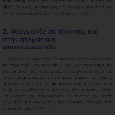
shockwave)
πάνω στο ασβέστωμα έχουμε αύξηση της
πίεσης σε αυτό, με αποτέλεσμα το κατακερματισμό του και
τελικά την αποδιοργάνωση του (Loew M. 1999).
2. Φλεγμονές σε τένοντες και
στην πελματιαία
απονευρωσίτιδα.
Η εφαρμογή του κρουστικού υπέρηχου στις τενοντίτιδες και
την πελματιαία απονευρωσίτιδα έχει ως αποτέλεσμα την
ενεργοποίηση των συστημάτων ενδογενούς ελέγχου του
πόνου με αποτέλεσμα την δραματική μείωση του. Επίσης
προκαλείται αύξηση της διαπερατότητας της κυτταρικής
μεμβράνης, αύξηση της παρουσίας των κυτοκινών, καθώς
και αύξηση της αγγειογένεσης με συνέπεια την ταχεία
διαδικασία της επούλωσης της αναιμικής περιοχής που
φλεγμαίνει (Loew M, 1999).