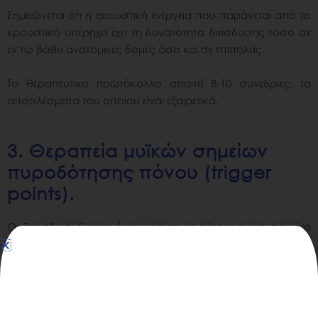
Σημειώνεται ότι η ακουστική ενέργεια που παράγεται από το
κρουστικό υπέρηχο έχει τη δυνατότητα διείσδυσης τόσο σε
εν τω βάθει ανατομικές δομές όσο και σε επιπολείς.
Το θεραπευτικό πρωτόκολλο απαιτεί 8-10 συνεδρίες, τα
αποτελέσματα του οποίου είναι εξαιρετικά.
3. Θεραπεία μυϊκών σημείων
πυροδότησης πόνου (trigger
points).
Οι Travell και Simons έχουν ορίσει το trigger point σαν ένα
υπερευαίσθητο σημείο, ψηλαφητό οζίδιο, σε μια σφιχτή
δέσμη σε ένα σκελετικό μυ. Το trigger point είναι επώδυνο
στην πίεση και μπορεί να δώσει χαρακτηριστικό
προβαλλόμενο πόνο, κινητική δυσλειτουργία και
συμπτώματα από το αυτόνομο νευρικό σύστημα. Τα trigger