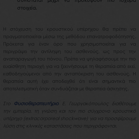
συνίσταται μέχρι να προκύψουν πιο ισχυρά
στοιχεία.
Η
στόχευση του κρουστικού υπέρηχου
θα
πρέπει
να
πραγματοποιείται
μέσω
της
μεθόδου
επανατροφοδότησης
.
Πρόκειται
για
έναν
όρο
που
χρησιμοποιείται
για
να
περιγράψει
την
αντίληψη
του
ασθενούς
,
ως
προς
την
αναπαραγωγή
του
πόνου
.
Πρέπει
να
ψηλαφήσουμε
την
πιο
ευαίσθητη περιοχή
για
να
ξεκινήσουμε
τη
θεραπεία
από ε
κεί
,
καθοδηγούμενοι
από
την
ανταπόκριση
του
ασθενούς
.
Η
θεραπεία αυτή
έχει
αποδειχθεί
ότι
είναι
σημαντικά
πιο
αποτελεσματική
όταν
συνδυάζεται
με
θεραπεία
άσκησης
.
Στο
Φυσιοθεραπευτήριο
Ε. Γεωργακόπουλος διαθέτουμε
την εμπειρία, τη γνώση και τον πιο σύγχρονο κρουστικό
υπέρηχο (extracorporeal shockwave) για να προσφέρουμε
λύση στις κλινικές καταστάσεις που περιγράφονται.