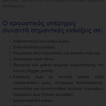
διαστήματος
.
Ο κρουστικός υπέρηχος
συναντά σημαντικές ενδείξεις σε:
Ασβεστοποιό τενοντίτιδα ώμου.
Επικονδυλίτιδα αγκώνα.
Πελματιαία απονευρωσίτιδα και άκανθα πτέρνας.
Μυοπεριτονιακό πόνο.
Θεραπεία των μυϊκών σημείων πυροδότησης του
πόνου (trigger points).
Επώδυνο ώμο με συνοδό μερική ρήξη
υπερακανθίου μυός, σύνδρομο
πρόσκρουσης,
τενοντίτιδα και τενοντοπάθεια πετάλου στροφέων,
παγωμένο ώμο (frozen shoulder).
Τροχαντηρίτιδα ισχίου.