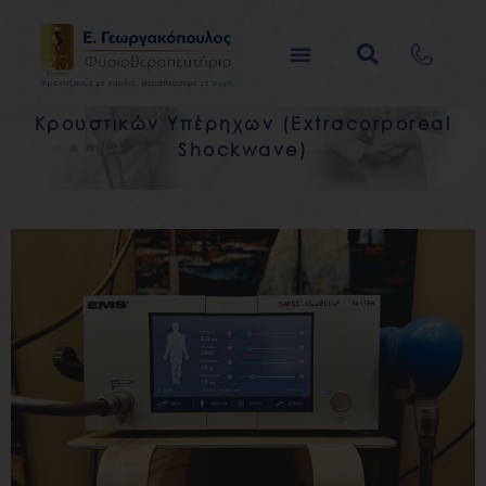
Μετάβαση
στο
περιεχόμενο
Κρουστικών Υπέρηχων (Extracorporeal
Shockwave)