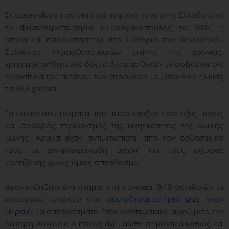
Σε cases study που για πρώτη φορά έγινε στην Ελλάδα από
το Φυσιοθεραπευτήριο E.Γεωργακόπουλος το 2007, η
οποία και παρουσιάστηκε στο Συνέδριο του Πανελλήνιου
Συλλόγου Φυσιοθεραπευτών εκείνης της χρονιάς,
χρησιμοποιήθηκε ένα δείγμα δέκα ασθενών με ασβεστοποιό
τενοντίτιδα του πετάλου των στροφέων με μέσο όρο ηλικίας
τα 38,6 χρόνια.
Τα κλινικά συμπτώματα που παρουσίαζαν ήταν οξύς πόνος
και σοβαρός περιορισμός της κινητικότητας της ωμικής
ζώνης. Αρχικά είχαν αντιμετωπιστεί από τον ορθοπεδικό
τους με αντιφλεγμονώδη αγωγή και τρείς εγχύσεις
κορτιζόνης χωρίς όμως αποτέλεσμα.
Ακολουθήθηκε ένα σχήμα, στη συνέχεια, 8-10 συνεδριών με
κρουστικό υπέρηχο
στο
φυσιοθεραπευτήριό μας στον
Πειραιά
. Τα αποτελέσματα ήταν εντυπωσιακά αφού μετά την
δεύτερη συνεδρία ο πόνος είχε μειωθεί σημαντικά καθώς και