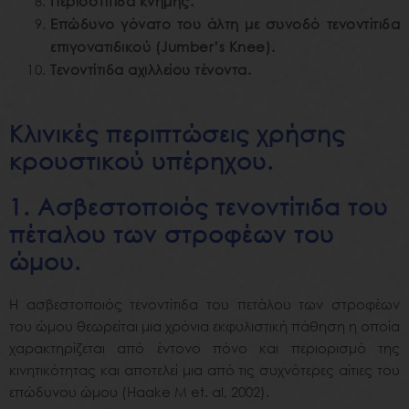
Περιοστίτιδα κνήμης.
Επώδυνο γόνατο του άλτη με συνοδό τενοντίτιδα
επιγονατιδικού (Jumber’s Knee).
Τενοντίτιδα αχιλλείου τένοντα.
Κλινικές περιπτώσεις χρήσης
κρουστικού υπέρηχου.
1. Ασβεστοποιός τενοντίτιδα του
πέταλου των στροφέων του
ώμου.
Η ασβεστοποιός τενοντίτιδα του πετάλου των στροφέων
του ώμου θεωρείται μια χρόνια εκφυλιστική πάθηση η οποία
χαρακτηρίζεται από έντονο πόνο και περιορισμό της
κινητικότητας και αποτελεί μια από τις συχνότερες αίτιες του
επώδυνου ώμου (Haake M et. al, 2002).