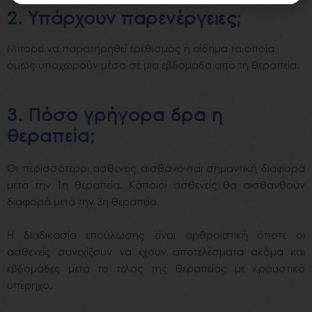
2. Υπάρχουν παρενέργειες;
Μπορεί
να
παρατηρηθεί
ερεθισμός
ή
οίδημα
τα
οποία
όμως
υποχωρούν
μέσα
σε
μια
εβδομάδα
από
τη
θεραπεία
.
3. Πόσο γρήγορα δρα η
θεραπεία;
Οι
περισσότεροι
ασθενείς
αισθάνονται
σημαντική
διαφορά
μετά
την
1η
θεραπεία
.
Κάποιοι
ασθενείς
θα
αισθανθούν
διαφορά μετά
την
3η
θεραπεία
.
Η διαδικασία επούλωσης
είναι
αρθροιστική
όποτε
οι
ασθενείς
συνεχίζουν
να
έχουν
αποτελέσματα
ακόμα
και
εβδομάδες
μετά
το
τέλος
της
θεραπείας
με
κρουστικό
υπέρηχο
.