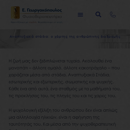
Μετάβαση
στο
περιεχόμενο
Α
ν
α
π
τ
υ
ξ
ι
α
κ
ά
σ
τ
ά
δ
ι
α
:
ο
χ
ά
ρ
τ
η
ς
τ
η
ς
α
ν
θ
ρ
ώ
π
ι
ν
η
ς
δ
ι
α
δ
ρ
ο
μ
ή
ς
Η ζωή μας δεν ξεδιπλώνεται τυχαία. Ακολουθεί ένα
μονοπάτι – άλλοτε ομαλό, άλλοτε κακοτράχαλο – που
χαράζεται μέσα από στάδια. Αναπτυξιακά Στάδια,
εσωτερικής και εξωτερικής, σωματικής και ψυχικής.
Κάθε ένα από αυτά, ένα σταθμός με τα μαθήματά του,
τις προκλήσεις του, τις πληγές του και τις χαρές του.
Η ψυχολογική εξέλιξη του ανθρώπου δεν είναι απλώς
μια αλληλουχία ηλικιών, είναι η αφήγηση της
ταυτότητάς του. Και μέσα από την ψυχοθεραπευτική