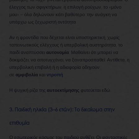
έλεγχος των σφιγκτήρων, η επιλογή ρούχων, το «μόνο
μου» – όλα δηλώνουν κάτι βαθύτερο: την ανάγκη να
υπάρχω ως ξεχωριστή οντότητα.
Αν η φροντίδα που δέχεται είναι υποστηρικτική, χωρίς
ταπεινωτικούς ελέγχους ή υπερβολική αυστηρότητα, το
παιδί αναπτύσσει
αυτονομία
. Μαθαίνει ότι μπορεί να
δοκιμάζει, να αποτυγχάνει, να ξαναπροσπαθεί. Αντίθετα, η
υπερβολική επιβολή ή η αδιαφορία οδηγούν
σε
αμφιβολία
και
ντροπή
.
Η ψυχική ρίζα της
αυτοεκτίμησης
φυτεύεται εδώ.
3. Παιδική ηλικία (3–6 ετών): Το δικαίωμα στην
επιθυμία
Ο εσωτερικός κόσμος του παιδιού ανθίζει. Οι φανταστικές