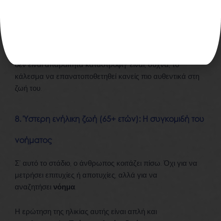
τότε εμφανίζεται αυτό που η ψυχολογία
αποκαλεί
στασιμότητα
– μια μορφή εσωτερικής
παραίτησης.
Εδώ γεννιέται και η λεγόμενη «κρίση μέσης ηλικίας», που
δεν είναι απαραίτητα καταστροφή· είναι, συχνά, το
κάλεσμα να επανατοποθετηθεί κανείς πιο αυθεντικά στη
ζωή του.
8. Ύστερη ενήλικη ζωή (65+ ετών): Η συγκομιδή του
νοήματος
Σ’ αυτό το στάδιο, ο άνθρωπος κοιτάζει πίσω. Όχι για να
μετρήσει επιτυχίες ή αποτυχίες, αλλά για να
αναζητήσει
νόημα
.
Η ερώτηση της ηλικίας αυτής είναι απλή και