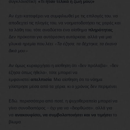
συγκλονιστική:
«Τι ήταν τελικά η ζωή μου;»
Αν έχει καταφέρει να συμφιλιωθεί με τις επιλογές του, να
αποδεχτεί τις πληγές του, να νοηματοδοτήσει τις χαρές και
τα λάθη του, τότε αναδύεται ένα αίσθημα
πληρότητας
.
Δεν πρόκειται για αυτάρεσκη αυτάρκεια, αλλά για μια
γλυκιά ηρεμία που λέει:
«Τα έζησα, τα δέχτηκα, τα έκανα
δικά μου.»
Αν όμως κυριαρχήσει η αίσθηση ότι «δεν πρόλαβα», «δεν
έζησα όπως ήθελα», τότε μπορεί να
εμφανιστεί
απελπισία
. Μια αίσθηση ότι το νόημα
γλίστρησε μέσα από τα χέρια, κι ο χρόνος δεν περιμένει.
Εδώ, περισσότερο από ποτέ, η ψυχοθεραπεία μπορεί να
γίνει συνοδοιπόρος – όχι για να «διορθώσει», αλλά για
να
ανακουφίσει, να συμβολοποιήσει και να τιμήσει
το
βίωμα.