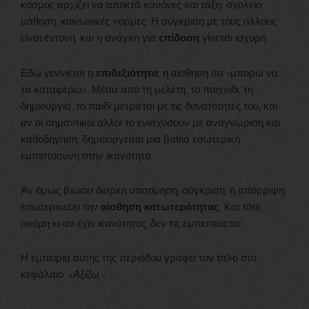
κόσμος αρχίζει να αποκτά κανόνες και τάξη: σχολείο,
μάθηση, κοινωνικές νόρμες. Η σύγκριση με τους άλλους
είναι έντονη, και η ανάγκη για
επίδοση
γίνεται ισχυρή.
Εδώ γεννιέται η
επιδεξιότητα
, η αίσθηση ότι «μπορώ να
τα καταφέρω». Μέσα από τη μελέτη, το παιχνίδι, τη
δημιουργία, το παιδί μετριέται με τις δυνατότητές του, και
αν οι σημαντικοί άλλοι το ενισχύσουν με αναγνώριση και
καθοδήγηση, δημιουργείται μια βαθιά εσωτερική
εμπιστοσύνη στην ικανότητα.
Αν όμως βιώσει διαρκή υποτίμηση, σύγκριση, ή απόρριψη,
εσωτερικεύει την
αίσθηση κατωτερότητας
. Και τότε,
ακόμη κι αν έχει ικανότητες, δεν τις εμπιστεύεται.
Η εμπειρία αυτής της περιόδου γράφει τον τίτλο στο
κεφάλαιο:
«Αξίζω;»