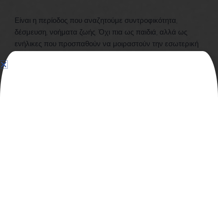
Είναι η περίοδος που αναζητούμε συντροφικότητα,
δέσμευση, νοήματα ζωής. Όχι πια ως παιδιά, αλλά ως
ενήλικες που προσπαθούν να μοιραστούν την εσωτερική
τους αλήθεια. Η
ικανότητα για οικειότητα
είναι καρπός
όλων των προηγούμενων σταδίων — χτίζεται μόνο όταν
υπάρχει βάση εμπιστοσύνης, αυτοεκτίμησης, και
ταυτότητας.
Αν αυτή η εγγύτητα βιωθεί ως απειλή, τότε το άτομο
επιλέγει
απομόνωση ή επιφανειακές σχέσεις
. Φοβάται
την απώλεια, τη σύγκρουση, την έκθεση. Κρύβεται πίσω
από προσωπικές επιτυχίες, αλλά βαθιά μέσα του
παραμένει μόνος.
Σχέση δεν είναι μόνο να αγαπάς. Είναι να αφήνεσαι. Και
αυτό μαθαίνεται εδώ.