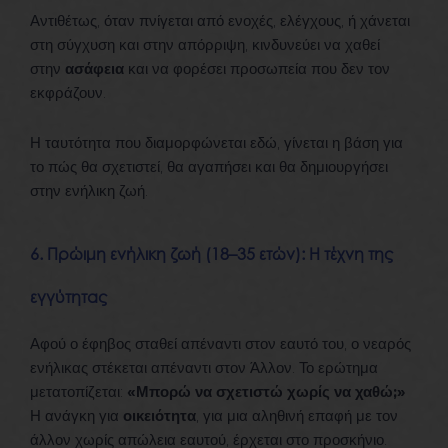
Αντιθέτως, όταν πνίγεται από ενοχές, ελέγχους, ή χάνεται
στη σύγχυση και στην απόρριψη, κινδυνεύει να χαθεί
στην
ασάφεια
και να φορέσει προσωπεία που δεν τον
εκφράζουν.
Η ταυτότητα που διαμορφώνεται εδώ, γίνεται η βάση για
το πώς θα σχετιστεί, θα αγαπήσει και θα δημιουργήσει
στην ενήλικη ζωή.
6. Πρώιμη ενήλικη ζωή (18–35 ετών): Η τέχνη της
εγγύτητας
Αφού ο έφηβος σταθεί απέναντι στον εαυτό του, ο νεαρός
ενήλικας στέκεται απέναντι στον Άλλον. Το ερώτημα
μετατοπίζεται:
«Μπορώ να σχετιστώ χωρίς να χαθώ;»
Η ανάγκη για
οικειότητα
, για μια αληθινή επαφή με τον
άλλον χωρίς απώλεια εαυτού, έρχεται στο προσκήνιο.