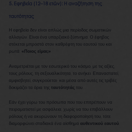
5. Εφηβεία (12–18 ετών): Η αναζήτηση της
ταυτότητας
Η εφηβεία δεν είναι απλώς μια περίοδος σωματικών
αλλαγών. Είναι ένα υπαρξιακό ξύπνημα. Ο έφηβος
στέκεται μπροστά στον καθρέφτη του εαυτού του και
ρωτά:
«Ποιος είμαι;»
Αναμετριέται με τον εσωτερικό του κόσμο, με τις αξίες,
τους ρόλους, τη σεξουαλικότητα, το ανήκει. Επαναστατεί,
αμφισβητεί, συγκρούεται· και μέσα από αυτές τις τριβές
δοκιμάζει τα όρια της
ταυτότητάς
του.
Εάν έχει γύρω του πρόσωπα που του επιτρέπουν να
πειραματιστεί με ασφάλεια, χωρίς να του επιβάλλουν
ρόλους ή να ακυρώνουν τη διαφοροποίησή του, τότε
διαμορφώνει σταδιακά ένα αίσθημα
αυθεντικού εαυτού
.