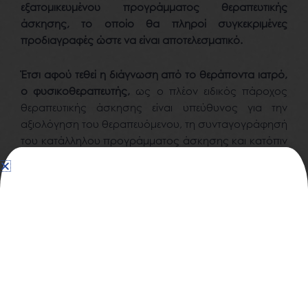
εξατομικευμένου προγράμματος θεραπευτικής
άσκησης, το οποίο θα πληροί συγκεκριμένες
προδιαγραφές ώστε να είναι αποτελεσματικό.
Έτσι αφού τεθεί η διάγνωση από το θεράποντα ιατρό,
ο φυσικοθεραπευτής,
ως ο πλέον ειδικός πάροχος
θεραπευτικής άσκησης είναι υπεύθυνος για την
αξιολόγηση του θεραπευόμενου, τη συνταγογράφησή
του κατάλληλου προγράμματος άσκησης και κατόπιν
για την επίβλεψη της σωστής εκτέλεσης του.
Τα χαρακτηριστικά που πρέπει να έχει το πρόγραμμα
θεραπευτικής άσκησης που στοχεύει στην
αντιμετώπιση της κατάθλιψης είναι συγκεκριμένα και
έχουν προκύψει μέσω σχετικών επιστημονικών
μελετών.
Η άσκηση
πρέπει να είναι αερόβια σε ένταση 60-85%