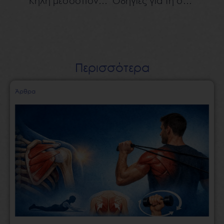
Κήλη μεσοσπονδυλίου δίσκου και οσφυϊκός πόνος
Οδηγίες για τη σεξουαλική ζωή μετά από αρθροπλαστική του ισχίου
Περισσότερα
Page
Page
Page
Page
Page
Άρθρα