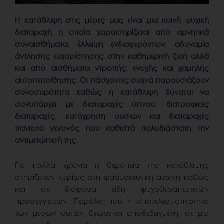
Η κατάθλιψη στις μέρες μας είναι μια κοινή ψυχική
διαταραχή η οποία χαρακτηρίζεται από αρνητικά
συναισθήματα, έλλειψη ενδιαφερόντων, αδυναμία
άντλησης ευχαρίστησης στην καθημερινή ζωή αλλά
και από αισθήματα ντροπής, ενοχής και χαμηλής
αυτοπεποίθησης. Οι πάσχοντες συχνά παρουσιάζουν
συνοσυρότητα καθώς η κατάθλιψη δύναται να
συνυπάρχει με διαταραχές ύπνου, διατροφικές
διαταραχές, κατάχρηση ουσιών και διαταραχές
πανικού γεγονός που καθιστά πολυδιάστατη την
αντιμετώπισή της.
Για πολλά χρόνια η θεραπεία της κατάθλιψης
στηριζόταν κυρίως στη φαρμακευτική αγωγή καθώς
και σε διάφορα είδη ψυχοθεραπευτικών
προσεγγίσεων. Παρόλο που η αποτελεσματικότητα
των μέσων αυτών θεωρείται αποδεδειγμένη, σε μια