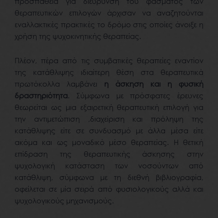
προσπάθεια για διεύρυνση του φάσματος των
θεραπευτικών επιλογών άρχισαν να αναζητούνται
εναλλακτικές πρακτικές το δρόμο στις οποίες άνοιξε η
χρήση της ψυχοκινητικής θεραπείας.
Πλέον, πέρα από τις συμβατικές θεραπείες εναντίον
της κατάθλιψης ιδιαίτερη θέση στα θεραπευτικά
πρωτόκολλα λαμβάνει
η άσκηση και η φυσική
δραστηριότητα
. Σύμφωνα με πρόσφατες έρευνες
θεωρείται ως μια εξαιρετική θεραπευτική επιλογή για
την αντιμετώπιση ,διαχείριση και πρόληψη της
κατάθλιψης είτε σε συνδυασμό με άλλα μέσα είτε
ακόμα και ως μοναδικό μέσο θεραπείας. Η θετική
επίδραση της θεραπευτικής άσκησης στην
ψυχολογική κατάσταση των νοσούντων από
κατάθλιψη, σύμφωνα με τη διεθνή βιβλιογραφία,
οφείλεται σε μία σειρά από φυσιολογικούς αλλά και
ψυχολογικούς μηχανισμούς.