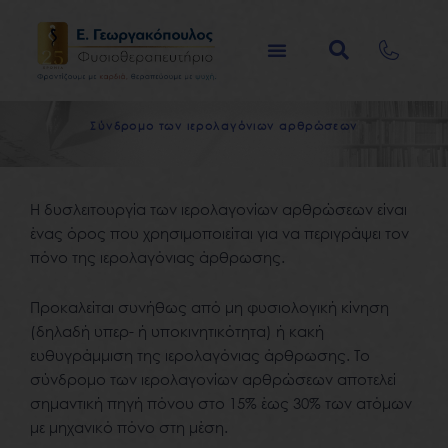
Μετάβαση
στο
περιεχόμενο
Σ
ύ
ν
δ
ρ
ο
μ
ο
τ
ω
ν
ι
ε
ρ
ο
λ
α
γ
ό
ν
ι
ω
ν
α
ρ
θ
ρ
ώ
σ
ε
ω
ν
Η δυσλειτουργία των ιερολαγονίων αρθρώσεων είναι
ένας όρος που χρησιμοποιείται για να περιγράψει τον
πόνο της ιερολαγόνιας άρθρωσης.
Προκαλείται συνήθως από μη φυσιολογική κίνηση
(δηλαδή υπερ- ή υποκινητικότητα) ή κακή
ευθυγράμμιση της ιερολαγόνιας άρθρωσης. Το
σύνδρομο των ιερολαγονίων αρθρώσεων αποτελεί
σημαντική πηγή πόνου στο 15% έως 30% των ατόμων
με μηχανικό πόνο στη μέση.