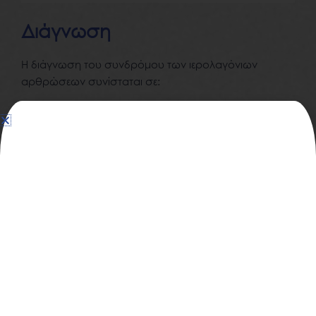
Διάγνωση
Η διάγνωση του συνδρόμου των ιερολαγόνιων
αρθρώσεων συνίσταται σε:
Λήψη του ιατρικού ιστορικού του ασθενή
Κλινική εξέταση
Απεικονιστικός έλεγχος
Αιματολογικές εξετάσεις
Διαφορική διάγνωση
Το σύνδρομο των ιερολαγόνιων αρθρώσεων είναι μια
αμφιλεγόμενη διάγνωση, επομένως ο πόνος και ο
τραυματισμός της ιερολαγόνιας άρθρωσης συνήθως
παραβλέπονται.