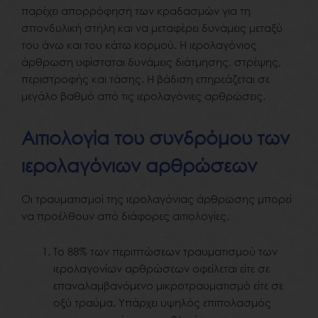
παρέχει απορρόφηση των κραδασμών για τη
σπονδυλική στήλη και να μεταφέρει δυνάμεις μεταξύ
του άνω και του κάτω κορμού. Η ιερολαγόνιος
άρθρωση υφίσταται δυνάμεις διάτμησης, στρέψης,
περιστροφής και τάσης. Η βάδιση επηρεάζεται σε
μεγάλο βαθμό από τις ιερολαγόνιες αρθρώσεις.
Αιτιολογία του συνδρόμου των
ιερολαγόνιων αρθρώσεων
Οι τραυματισμοί της ιερολαγόνιας άρθρωσης μπορεί
να προέλθουν από διάφορες αιτιολογίες.
Το 88% των περιπτώσεων τραυματισμού των
ιερολαγονίων αρθρώσεων οφείλεται είτε σε
επαναλαμβανόμενο μικροτραυματισμό είτε σε
οξύ τραύμα. Υπάρχει υψηλός επιπολασμός