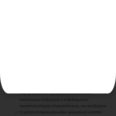
Θεραπεία
Η αρχική θεραπεία που παρέχεται από τον πάροχο
πρωτοβάθμιας περίθαλψης περιλαμβάνει:
Η φυσικοθεραπεία είναι ζωτικής σημασίας για την
αποκατάσταση του συνδρόμου των ιερολαγόνιων
αρθρώσεων. Η αντιμετώπιση – διαχείριση του
πόνου, η ανάκτηση της κινητικότητας των
ιερολαγόνιων αρθρώσεων καθώς και η
ανδυνάμωση του μυικού συστήματος που αφορά
στις ιερολαγόνιες αρθρώσεις αλλά και στη
σπονδυλική στήλη είναι ο ενδεδειγμένος
προσανατολισμός αποκατάστασης του συνδρόμου.
Η χρήση αντιφλεγμονωδών φαρμάκων κατόπιν