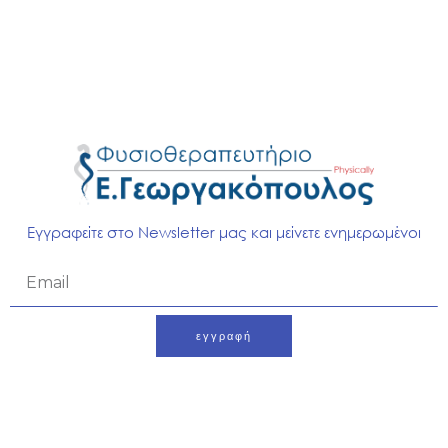
Η διαφορική διάγνωση θα πρέπει να περιλαμβάνει:
Ριζιτικό πόνο
Σύνδρομο του απιοειδή
Αγκυλοποιητική σπονδυλίτιδα
Σύνδρομο ζυγοαποφυσιακών αρθρώσεων της
οσφυϊκής μοίρας
Σπονδυλοαρθροπάθεια
Κάταγμα ισχίου
Σύνδρομο υπερχρήσης του ισχίου
Εγγραφείτε στο Newsletter μας και μείνετε ενημερωμένοι
Email
εγγραφή
Alternative: