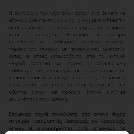
Η αλληλουχία των γεγονότων αυτών, είναι δυνατό να
επαναλαμβάνεται σαν φαύλος κύκλος με συνέπεια την
αποδιοργάνωση της δραστηριότητας του νευρικού
ιστού, ο οποίος ευαισθητοποιείται και αντιδρά
υπερβολικά σε ερεθίσματα χαμηλής έντασης,
παράγοντας συνεχώς μη φυσιολογικές ηλεκτρικές
ώσεις οι οποίες μεταφράζονται από το κεντρικό
νευρικό σύστημα ως πόνος. Η συγκεκριμένη
παθολογία δεν ανταποκρίνεται αποτελεσματικά σε
καμία φαρμακευτική αγωγή, παρουσιάζει σημαντικές
διακυμάνσεις ως προς τα συμπτώματα και την
οξύτητα αυτών και προκαλεί έντονο αίσθημα
ανικανότητας στον ασθενή.
Επομένως συχνά συνοδεύεται από έντονο άγχος
ανησυχία, καταθλιπτικές διαταραχές και διαταραχές
ύπνου. Η συννοσηρότητα αυτή επιδεινώνει τα