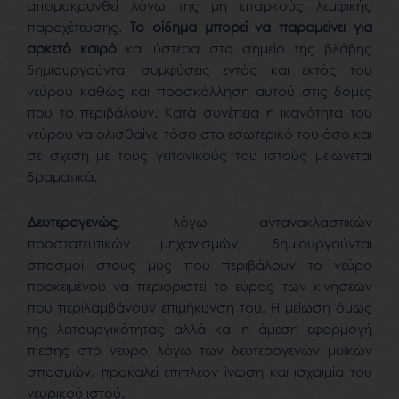
απομακρυνθεί λόγω της μη επαρκούς λεμφικής
παροχέτευσης.
Το οίδημα μπορεί να παραμείνει για
αρκετό καιρό
και ύστερα στο σημείο της βλάβης
δημιουργούνται συμφύσεις εντός και εκτός του
νεύρου καθώς και προσκόλληση αυτού στις δομές
που το περιβάλουν. Κατά συνέπεια η ικανότητα του
νεύρου να ολισθαίνει τόσο στο εσωτερικό του όσο και
σε σχέση με τους γειτονικούς του ιστούς μειώνεται
δραματικά.
Δευτερογενώς
, λόγω αντανακλαστικών
προστατευτικών μηχανισμών, δημιουργούνται
σπασμοί στους μυς που περιβάλουν το νεύρο
προκειμένου να περιοριστεί το εύρος των κινήσεων
που περιλαμβάνουν επιμήκυνση του. Η μείωση όμως
της λειτουργικότητας αλλά και η άμεση εφαρμογή
πίεσης στο νεύρο λόγω των δευτερογενών μυϊκών
σπασμών, προκαλεί επιπλέον ίνωση και ισχαιμία του
νευρικού ιστού.