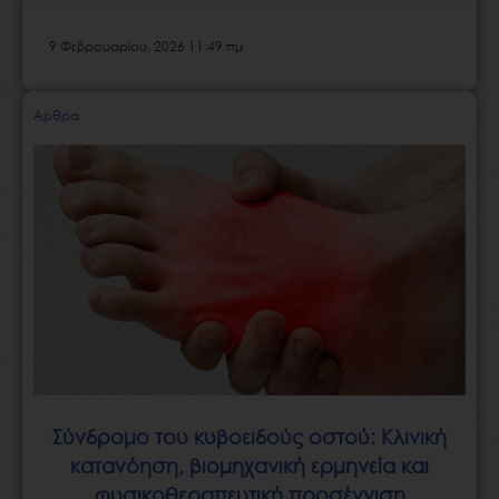
9 Φεβρουαρίου, 2026 11:49 πμ
Άρθρα
Σύνδρομο του κυβοειδούς οστού: Κλινική
κατανόηση, βιομηχανική ερμηνεία και
φυσικοθεραπευτική προσέγγιση