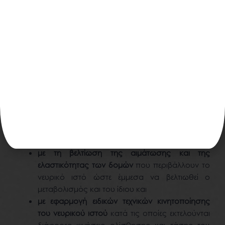
Παράλληλα, βασικός θεραπευτικός στόχος πρέπει να
είναι η αύξηση της αιμάτωσης και τροφικότητας του
νευρικού ιστού, η απομάκρυνση των μεταβολικών
απόβλητων καθώς επίσης και η κινητοποίηση του.
Αυτό επιτυγχάνεται:
με τη βελτίωση της αιμάτωσης και της
ελαστικότητας των δομών
που περιβάλλουν το
νευρικό ιστό ώστε έμμεσα να βελτιωθεί ο
μεταβολισμός και του ίδιου και
με εφαρμογή ειδικών τεχνικών κινητοποίησης
του νευρικού ιστού
κατά τις οποίες εκτελούνται