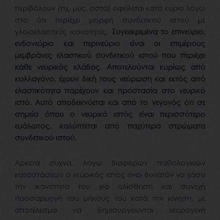
περιβάλουν (πχ. μυς, οστά) οφείλεται κατά κύριο λόγω
στο ότι περιέχει μορφή συνδετικού ιστού με
γλοιοελαστικές ικανότητες.
Συγκεκριμένα το επινεύριο,
ενδονεύριο και περινεύριο είναι οι επιμέρους
μεμβράνες ελαστικού συνδετικού ιστού που περιέχει
κάθε νευρικός κλάδος. Αποτελούνται κυρίως από
κολλαγόνο, έχουν δική τους νεύρωση και εκτός από
ελαστικότητα παρέχουν και προστασία στο νευρικό
ιστό. Αυτό αποδεικνύεται και από το γεγονός ότι σε
σημεία όπου ο νευρικό ιστός είναι περισσότερο
ευάλωτος, καλύπτεται από παχύτερα στρώματα
συνδετικού ιστού.
Αρκετά συχνά, λόγω διαφόρων παθολογικών
καταστάσεων ο νευρικός ιστός είναι δυνατόν να χάσει
την ικανότητα του για ολίσθηση και συνεχή
προσαρμογή του μήκους του κατά την κίνηση, με
αποτέλεσμα να δημιουργούνται νευρογενή