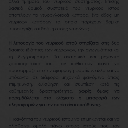
άλλα τμήματα του νευρικού συστήματος. Επίσης
βασικό δομικό συστατικό του νευρικού ιστού
αποτελούν τα νευρογλοιακά κύτταρα, ένα είδος μη
νευρικών κυττάρων τα οποία παρέχουν δομική
υποστήριξη και θρέψη στους νευρώνες.
Η λειτουργία του νευρικού ιστού στηρίζεται
στις δυο
βασικές ιδιότητες των νευρώνων, την αγωγιμότητα και
τη διεγερσιμότητα. Τα ανατομικά και μηχανικά
χαρακτηριστικά του, τον καθιστούν ικανό να
προσαρμόζεται στην εφαρμογή φορτίων, αλλά και να
υπόκεινται σε διάφορα μηχανικά φαινόμενα όπως
επιμήκυνση, ολίσθηση και συμπίεση κατά τις
καθημερινές δραστηριότητες,
χωρίς όμως να
παρεμβάλλεται στο ελάχιστο η μεταφορά των
πληροφοριών για την οποία είναι υπεύθυνος.
Η ικανότητα του νευρικού ιστού να επιμηκύνεται και να
ολισθαίνει ομαλά πάνω στους ιστούς που τον