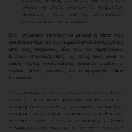
διάφορες κινήσεις ολίσθησης και τάσης του
νεύρου, οι οποίες μειώνουν το σχηματισμό
ουλώδους ιστού και τη συσσώρευση
φλεγμονωδών ουσιών σε αυτό.
Είναι σημαντικό επιπλέον να μειωθεί η πίεση που
ασκείται κατά μήκος του νευρικού ιστού δευτερογενώς
από τους τεταμένους μύες που τον περιβάλλουν.
Ιδιαίτερα αποτελεσματικές ως προς αυτό είναι οι
ειδικές τεχνικές κινητοποίησης μαλακών μορίων, οι
τεχνικές μυϊκής ενέργειας και η εφαρμογή ήπιων
διατάσεων.
Σε συνδυασμό με τα παραπάνω είναι απαραίτητη η
εκτέλεση εξειδικευμένου προγράμματος θεραπευτικής
άσκησης από τον ασθενή, το οποίο θα περιλαμβάνει
ασκήσεις ενδυνάμωσης, ελαστικότητας καθώς και
αερόβια άσκηση. Η στοχευμένη άσκηση έχει θετική
επίδραση στο μεταβολισμό του νευρικού ιστού, ενώ