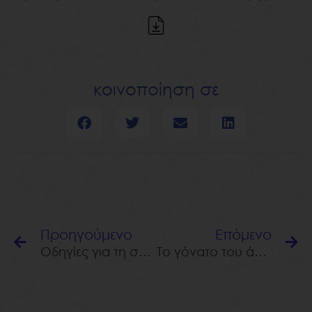
κοινοποίηση σε
Prev
N
Προηγούμενο
Επόμενο
Οδηγίες για τη σεξουαλική ζωή μετά από αρθροπλαστική του ισχίου
Το γόνατο του άλτη – JUMPER’S KNEE