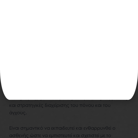
της λειτουργικότητας και της υγείας της άρθρωσης
μακροπρόθεσμα. Αυτό περιλαμβάνει τη συνεχή
παρακολούθηση και την προσαρμογή του
προγράμματος θεραπείας καθώς και την
ενθάρρυνση για συνεχή άσκηση και φυσική
δραστηριότητα.
8. Ολιστική Προσέγγιση
Η προσέγγιση λαμβάνει υπόψη τον ασθενή ως
ολότητα, εξετάζοντας όχι μόνο την άρθρωση του
ώμου αλλά και την γενική φυσική κατάσταση και
ευεξία. Αυτό μπορεί να περιλαμβάνει ασκήσεις για
άλλες περιοχές του σώματος, διατροφικές συμβουλές,
και στρατηγικές διαχείρισης του πόνου και του
άγχους.
Είναι σημαντικό να εκπαιδευτεί και ενθαρρυνθεί ο
ασθενής ώστε να εμπιστευτεί και σχετιστεί με το