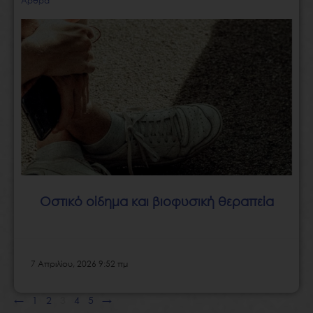
Άρθρα
Οστικό οίδημα και βιοφυσική θεραπεία
7 Απριλίου, 2026 9:52 πμ
←
1
2
3
4
5
→