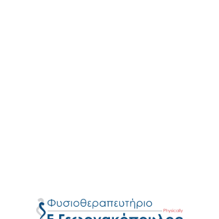
4. Ενδυνάμωση των Μυών
Η ενδυνάμωση των μυών γύρω από τον ώμο είναι
κρίσιμη για τη σταθερότητα και τη λειτουργικότητα της
άρθρωσης. Οι ασκήσεις αυτές ξεκινούν με χαμηλή
ένταση και αυξάνονται προοδευτικά καθώς ο
ασθενής αναρρώνει.
5. Εκπαίδευση του Ασθενούς
Η εκπαίδευση του ασθενούς σχετικά με τις κατάλληλες
τεχνικές κίνησης και στάσεις σώματος είναι
απαραίτητη για την πρόληψη τραυματισμών και την
εξασφάλιση της μακροπρόθεσμης υγείας της