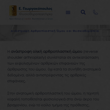
Μετάβαση
στο
περιεχόμενο
Α
ν
ά
σ
τ
ρ
ο
φ
η
Α
ρ
θ
ρ
ο
π
λ
α
σ
τ
ι
κ
ή
Ώ
μ
ο
υ
κ
α
ι
Φ
υ
σ
ι
κ
ο
θ
ε
ρ
α
π
ε
ί
α
Η
ανάστροφη ολική αρθροπλαστική ώμου
(reverse
shoulder arthroplasty) συνίσταται σε αντικατάσταση
των εκφυλισμένων αρθρικών επιφανειών της
άρθρωσης του ώμου, όχι κατά τα συνήθη ανατομικά
δεδομένα, αλλά αντιστρέφοντας τις αρθρικές
επιφάνειες.
Στην ανατομική αρθροπλαστική του ώμου, η τεχνητή
κεφαλή τοποθετείται φυσιολογικά στο άνω άκρο του
βραχιονίου, ενώ το κοίλο τμήμα της πρόθεσης,