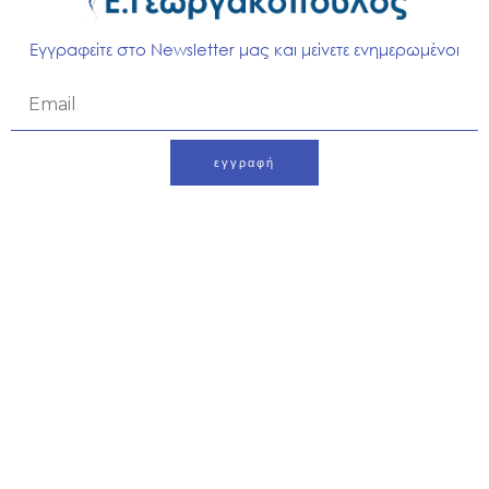
άρθρωσης. Αυτό περιλαμβάνει συμβουλές για τις
καθημερινές δραστηριότητες και την αποφυγή
Εγγραφείτε στο Newsletter μας και μείνετε ενημερωμένοι
επιβαρυντικών κινήσεων.
Email
6. Λειτουργική Αποκατάσταση
εγγραφή
Ο στόχος είναι να επανέλθει ο ασθενής σε ένα επίπεδο
λειτουργικότητας που του επιτρέπει να εκτελεί τις
Alternative:
καθημερινές του δραστηριότητες με άνεση. Αυτό
περιλαμβάνει την ενσωμάτωση λειτουργικών
ασκήσεων που μιμούνται τις δραστηριότητες της
καθημερινής ζωής.
7. Μακροπρόθεσμη Προοπτική
Η φυσικοθεραπεία μετά από ανάστροφη
αρθροπλαστική ώμου δεν επικεντρώνεται μόνο στη
βραχυπρόθεσμη ανάρρωση αλλά και στη διατήρηση