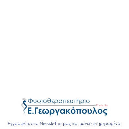
καλά ενημερωμένος και κινητοποιημένος καθ’ όλη τη
διάρκεια της διαδικασίας αποκατάστασης.
Προγραμματίζονται τακτικά ραντεβού
παρακολούθησης με το φυσιοθεραπευτή και τη
χειρουργική ομάδα.
Ένα ολοκληρωμένο πρόγραμμα φυσιοθεραπείας σε
συνεργασία με τη χειρουργική ομάδα είναι απαραίτητο
για την επίτευξη αυτών των στόχων και τη δημιουργία
των προϋποθέσεων για επιτυχή αποκατάσταση.
Προοδευτικές φάσεις
αποκατάστασης μετά την
αποκατάσταση του πρόσθιου
χιαστού συνδέσμου
Εγγραφείτε στο Newsletter μας και μείνετε ενημερωμένοι
Μετά την πρώιμη μετεγχειρητική φάση, η προοδευτική