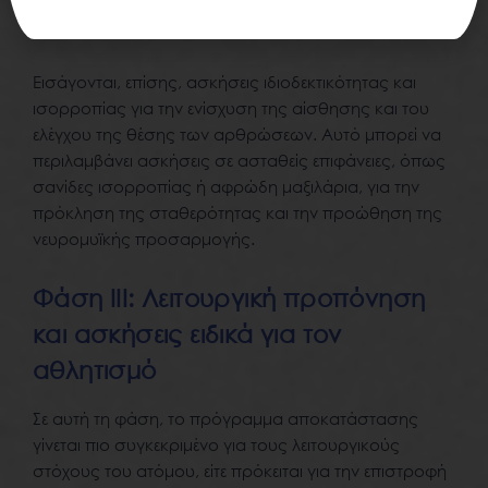
οπίσθιους μηριαίους και τους μύες του ισχίου και της
γαστροκνημίας.
Εισάγονται, επίσης, ασκήσεις ιδιοδεκτικότητας και
ισορροπίας για την ενίσχυση της αίσθησης και του
ελέγχου της θέσης των αρθρώσεων. Αυτό μπορεί να
περιλαμβάνει ασκήσεις σε ασταθείς επιφάνειες, όπως
σανίδες ισορροπίας ή αφρώδη μαξιλάρια, για την
πρόκληση της σταθερότητας και την προώθηση της
νευρομυϊκής προσαρμογής.
Φάση III: Λειτουργική προπόνηση
και ασκήσεις ειδικά για τον
αθλητισμό
Σε αυτή τη φάση, το πρόγραμμα αποκατάστασης
γίνεται πιο συγκεκριμένο για τους λειτουργικούς
στόχους του ατόμου, είτε πρόκειται για την επιστροφή