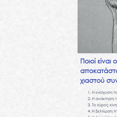
Ποιοί είναι
αποκατάστα
χιαστού συ
Η ενίσχυση τ
Η ανάκτηση τ
Το εύρος κί
Η βελτίωση τ