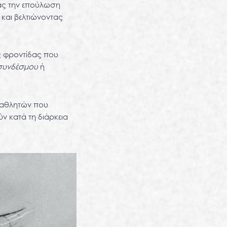
ας την επούλωση
 και βελτιώνοντας
ς φροντίδας που
συνδέσμου
ή
ν αθλητών που
ν κατά τη διάρκεια