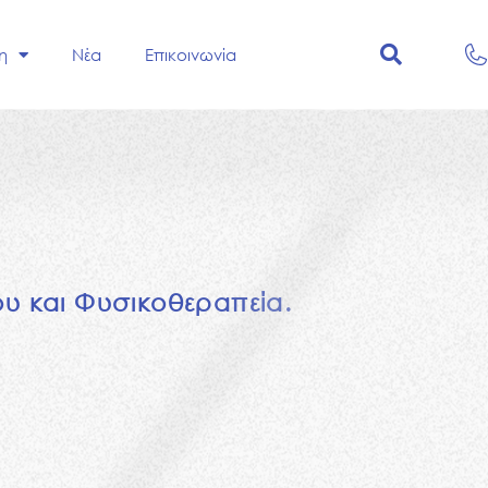
η
Νέα
Επικοινωνία
ο
υ
κ
α
ι
Φ
υ
σ
ι
κ
ο
θ
ε
ρ
α
π
ε
ί
α
.