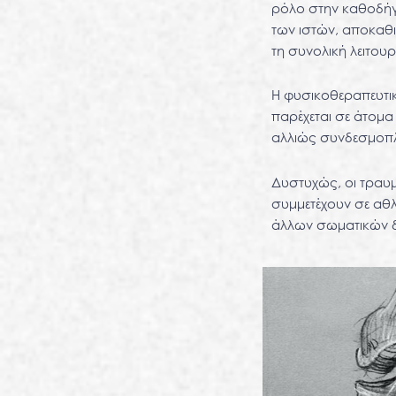
ρόλο στην καθοδήγ
των ιστών, αποκαθι
τη συνολική λειτου
Η φυσικοθεραπευτι
παρέχεται σε άτομ
αλλιώς συνδεσμοπλ
Δυστυχώς, οι τραυμ
συμμετέχουν σε αθ
άλλων σωματικών 