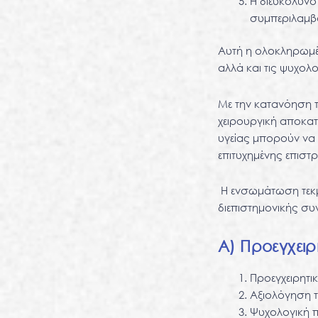
Η διευκόλυνσ
συμπεριλαμβ
Αυτή η ολοκληρωμέν
αλλά και τις ψυχολ
Με την κατανόηση 
χειρουργική αποκατ
υγείας μπορούν να
επιτυχημένης επιστ
Η ενσωμάτωση τεκμ
διεπιστημονικής συ
Α) Προεγχειρ
Προεγχειρητι
Αξιολόγηση τ
Ψυχολογική π