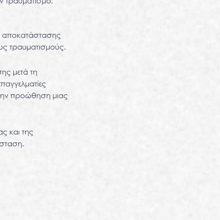
ν τραυματισμό,
ης αποκατάστασης
ους τραυματισμούς.
ης μετά τη
επαγγελματίες
 την προώθηση μιας
ς και της
άσταση.