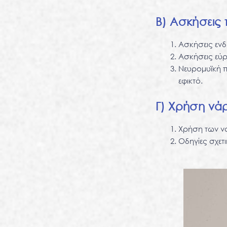
B) Ασκήσεις 
Ασκήσεις εν
Ασκήσεις εύρ
Νευρομυϊκή πρ
εφικτό.
Γ) Χρήση νάρ
Χρήση των να
Οδηγίες σχετ