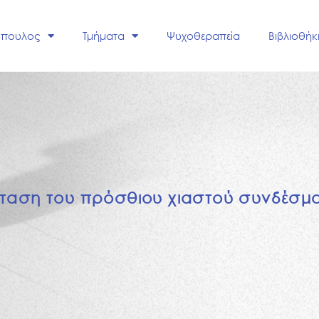
όπουλος
Τμήματα
Ψυχοθεραπεία
Βιβλιοθήκ
τ
α
σ
η
τ
ο
υ
π
ρ
ό
σ
θ
ι
ο
υ
χ
ι
α
σ
τ
ο
ύ
σ
υ
ν
δ
έ
σ
μ