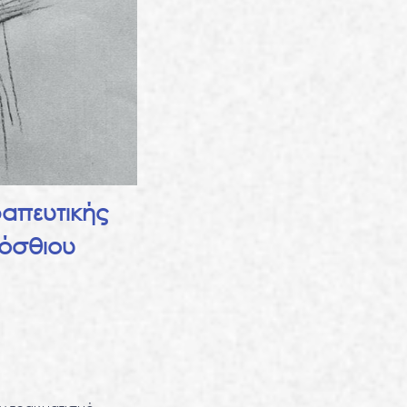
ραπευτικής
όσθιου