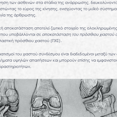
ηση των ασθενών στα στάδια της ανάρρωσης, διευκολύνοντ
στώντας το εύρος της κίνησης, ενισχύοντας το μυϊκό σύστημα
ργία της άρθρωσης.
κή αποκατάσταση αποτελεί ζωτικό στοιχείο της ολοκληρωμένη
α που υποβάλλονται σε
αποκατάσταση του πρόσθιου χιαστού 
αστική πρόσθιου χιαστού (ΠΧΣ).
ατισμοί του χιαστού συνδέσμου είναι διαδεδομένοι μεταξύ τω
λήματα υψηλών απαιτήσεων και μπορούν επίσης να εμφανιστού
δραστηριοτήτων.