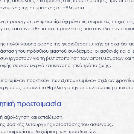
η της ασφαλούς επιστροφής στις δραστηριότητες πριν από το
ανομένης της συμμετοχής σε αθλήματα.
η προσέγγιση αντιμετωπίζει όχι μόνο τις σωματικές πτυχές τ
ογικές και συναισθηματικές προκλήσεις που συνοδεύουν τέτοι
της πολύπλευρης φύσης της φυσιοθεραπευτικής αποκατάστασ
άσταση του πρόσθιου χιαστού συνδέσμου, οι ασθενείς και οι 
 συνεργαστούν για τη βελτιστοποίηση των αποτελεσμάτων και
ροφής σε έναν ενεργό και ικανοποιητικό τρόπο ζωής.
ηριωμένων πρακτικών, των εξατομικευμένων σχεδίων φροντίδα
νεργασίας αποτελεί το θεμέλιο για την αποτελεσματική αποκατ
ητική προετοιμασία
κή αξιολόγηση και εκπαίδευση.
ης βασικής λειτουργικής κατάστασης του ασθενούς.
ροετοιμασία και διαχείριση των προσδοκιών.