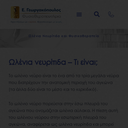
Μετάβαση
στο
περιεχόμενο
Ω
λ
έ
ν
ι
α
Ν
ε
υ
ρ
ί
τ
ι
δ
α
κ
α
ι
Φ
υ
σ
ι
κ
ο
θ
ε
ρ
α
π
ε
ί
α
Ωλένια νευρίτιδα – Τι είναι;
Το ωλένιο νεύρο είναι το ένα από τα τρία μεγάλα νεύρα
που διατρέχουν την ανατομική περιοχή του αγκώνα
(τα άλλα δύο είναι το μέσο και το κερκιδικό).
Το ωλένιο νεύρο πορεύεται στην έσω πλευρά του
αγκώνα που ονομάζεται ωλένια αύλακα. Η πίεση αυτή
του ωλένιου νεύρου στην εσωτερική πλευρά του
αγκώνα, αναφέρεται ως ωλένια νευρίτιδα και μπορεί