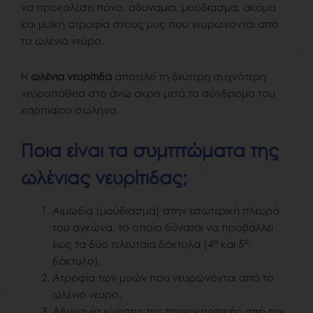
να προκαλέσει πόνο, αδυναμία, μούδιασμα, ακόμα
και μυϊκή ατροφία στους μυς που νευρώνονται από
το ωλένιο νεύρο.
Η
ωλένια νευρίτιδα
αποτελεί τη δεύτερη συχνότερη
νευροπάθεια στο άνω άκρο μετά το σύνδρομο του
καρπιαίου σωλήνα.
Ποια είναι τα συμπτώματα της
ωλένιας νευρίτιδας;
Αιμωδία (μούδιασμα) στην εσωτερική πλευρά
του αγκώνα, το οποίο δύναται να προβάλλει
ο
ο
έως τα δύο τελευταία δάκτυλα (4
και 5
δάκτυλο).
Ατροφία των μυών που νευρώνονται από το
ωλένιο νεύρο.
Αδυναμία κίνησης της πηχεοκαρπικής από την