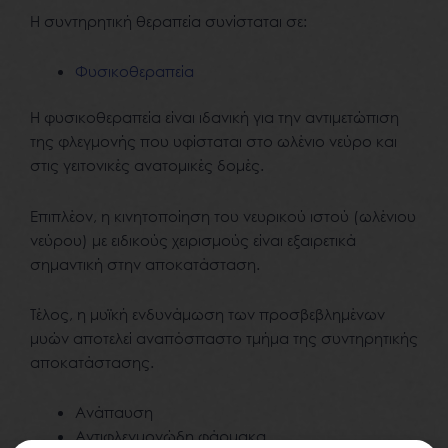
Η συντηρητική θεραπεία συνίσταται σε:
Φυσικοθεραπεία
Η φυσικοθεραπεία είναι ιδανική για την αντιμετώπιση
της φλεγμονής που υφίσταται στο ωλένιο νεύρο και
στις γειτονικές ανατομικές δομές.
Επιπλέον, η κινητοποίηση του νευρικού ιστού (ωλένιου
νεύρου) με ειδικούς χειρισμούς είναι εξαιρετικά
σημαντική στην αποκατάσταση.
Τέλος, η μυϊκή ενδυνάμωση των προσβεβλημένων
μυών αποτελεί αναπόσπαστο τμήμα της συντηρητικής
αποκατάστασης.
Ανάπαυση
Αντιφλεγμονώδη φάρμακα