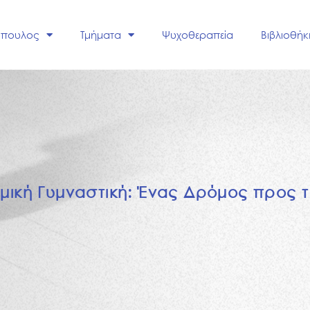
όπουλος
Τμήματα
Ψυχοθεραπεία
Βιβλιοθήκ
ω
μ
ι
κ
ή
Γ
υ
μ
ν
α
σ
τ
ι
κ
ή
:
Έ
ν
α
ς
Δ
ρ
ό
μ
ο
ς
π
ρ
ο
ς
τ