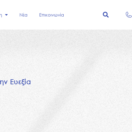
η
Νέα
Επικοινωνία
η
ν
Ε
υ
ε
ξ
ί
α