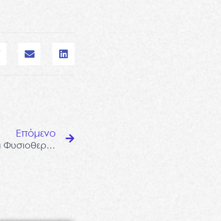
Next
Επόμενο
Οστεοαρθρίτιδα ώμου και Φυσιοθεραπεία