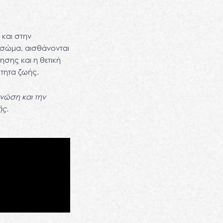
 και στην
 σώμα, αισθάνονται
ησης και η θετική
ότητα ζωής.
νώση και την
ής.