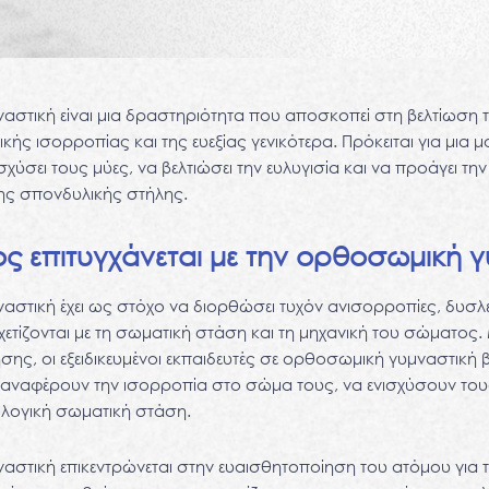
στική είναι μια δραστηριότητα που αποσκοπεί στη βελτίωση 
κής ισορροπίας και της ευεξίας γενικότερα. Πρόκειται για μια
ισχύσει τους μύες, να βελτιώσει την ευλυγισία και να προάγει τη
ης σπονδυλικής στήλης.
ς επιτυγχάνεται με την ορθοσωμική γ
στική έχει ως στόχο να διορθώσει τυχόν ανισορροπίες, δυσλε
τίζονται με τη σωματική στάση και τη μηχανική του σώματος
ης, οι εξειδικευμένοι εκπαιδευτές σε ορθοσωμική γυμναστική
αναφέρουν την ισορροπία στο σώμα τους, να ενισχύσουν τους
ολογική σωματική στάση.
στική επικεντρώνεται στην ευαισθητοποίηση του ατόμου για 