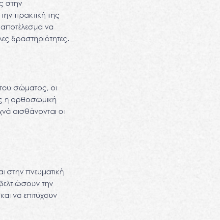
ς στην
την πρακτική της
ε αποτέλεσμα να
λες δραστηριότητες.
του σώματος, οι
ώς η ορθοσωμική
χνά αισθάνονται οι
αι στην πνευματική
βελτιώσουν την
αι να επιτύχουν