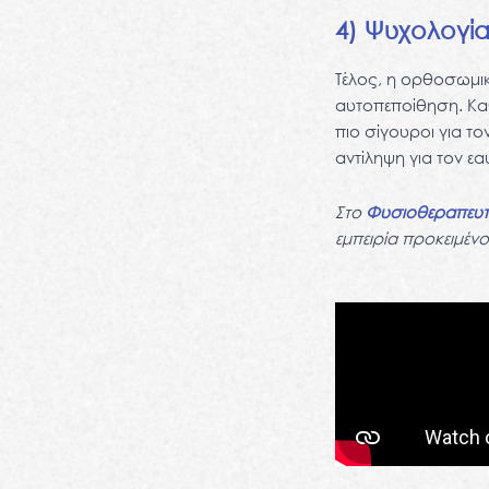
4) Ψυχολογί
Τέλος, η ορθοσωμική
αυτοπεποίθηση. Καθ
πιο σίγουροι για το
αντίληψη για τον ε
Στο
Φυσιοθεραπευτ
εμπειρία προκειμέ