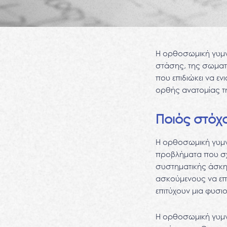
Η ορθοσωμική γυμνα
στάσης, της σωματι
που επιδιώκει να εν
ορθής ανατομίας τ
Ποιός στόχο
Η ορθοσωμική γυμνα
προβλήματα που σχε
συστηματικής άσκησ
ασκούμενους να επ
επιτύχουν μια φυσι
Η ορθοσωμική γυμνα