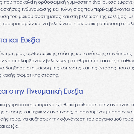
εις που προκαλεί η ορθοσωμική γυμναστική είναι άμεσα εμφανεί
 ασκήσεις ενδυνάμωσης και ευλυγισίας που περιλαμβάνονται σ
υση του μυϊκού συστήματος και στη βελτίωση της ευελιξίας, μ
ος τραυματισμών και να βελτιώνεται η σωματική απόδοση σε άλ
τα και Ευεξία
πόκτηση μιας ορθοσωμικής στάσης και καλύτερης συνείδησης 
ν να απολαμβάνουν βελτιωμένη σταθερότητα και ευεξία καθ
να βοηθήσει στη μείωση της κόπωσης και της έντασης που συ
 κακής σωματικής στάσης.
αι στην Πνευματική Ευεξία
κή γυμναστική μπορεί να έχει θετική επίδραση στην αναπνοή κ
ς στάσης και τεχνικών αναπνοής, οι ασκούμενοι μπορούν να 
οής τους, να αυξήσουν την οξυγόνωση του οργανισμού τους κ
αι ευεξία.