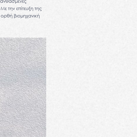
 λανθασμένες
Με την επίτευξη της
ν ορθή βιομηχανική