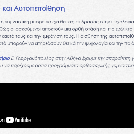
α και Αυτοπεποίθηση
 γυμναστική μπορεί να έχει θετικές επιδράσεις στην ψυχολογία
ώς οι ασκούμενοι αποκτούν μια ορθή στάση και πιο ευέλικτο
ν εαυτό τους και την εμφάνισή τους. Η αίσθηση της αυτοπεποίθ
αυτό μπορούν να επηρεάσουν θετικά την ψυχολογία και την ποι
ήριο
Ε. Γεωργακόπουλος στην Αθήνα έχουμε την απαραίτητη γ
νου να παρέχουμε άρτια προγράμματα ορθοσωμικής γυμναστικ