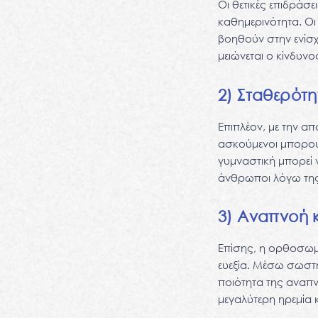
Οι θετικές επιδράσ
καθημερινότητα. Οι
βοηθούν στην ενίσχ
μειώνεται ο κίνδυν
2) Σταθερότη
Επιπλέον, με την α
ασκούμενοι μπορού
γυμναστική μπορεί 
άνθρωποι λόγω της
3) Αναπνοή κ
Επίσης, η ορθοσωμι
ευεξία. Μέσω σωστή
ποιότητα της αναπν
μεγαλύτερη ηρεμία κ