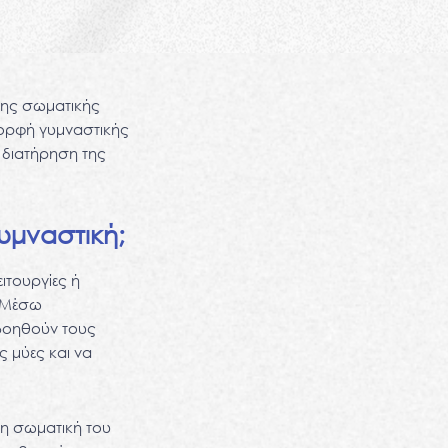
της σωματικής
 μορφή γυμναστικής
ν διατήρηση της
υμναστική;
ιτουργίες ή
. Μέσω
 βοηθούν τους
 μύες και να
τη σωματική του