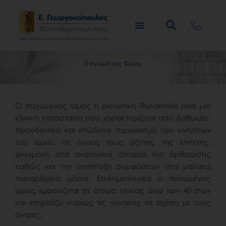
Μετάβαση
στο
περιεχόμενο
Π
α
γ
ω
μ
έ
ν
ο
ς
Ώ
μ
ο
ς
Ο παγωμένος ώμος ή ρικνωτική θυλακίτιδα είναι μια
κλινική κατάσταση που χαρακτηρίζεται από βαθμιαίο,
προοδευτικό και επώδυνο περιορισμό των κινήσεων
του ώμου σε όλους τους άξονες της κίνησης,
φλεγμονή στα ανατομικά στοιχεία της άρθρωσης
καθώς και την ανάπτυξη συμφύσεων στα μαλακά
περιαρθρικά μόρια. Επιδημιολογικά ο παγωμένος
ώμος εμφανίζεται σε άτομα ηλικίας άνω των 40 ετών
και επηρεάζει κυρίως τις γυναίκες σε σχέση με τους
άντρες.