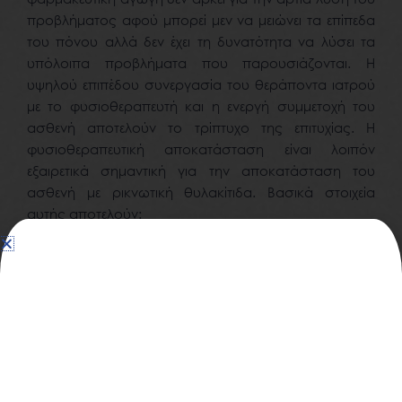
προβλήματος αφού μπορεί μεν να μειώνει τα επίπεδα
του πόνου αλλά δεν έχει τη δυνατότητα να λύσει τα
υπόλοιπα προβλήματα που παρουσιάζονται. Η
υψηλού επιπέδου συνεργασία του θεράποντα ιατρού
με το φυσιοθεραπευτή και η ενεργή συμμετοχή του
ασθενή αποτελούν το τρίπτυχο της επιτυχίας. Η
φυσιοθεραπευτική αποκατάσταση είναι λοιπόν
εξαιρετικά σημαντική για την αποκατάσταση του
ασθενή με ρικνωτική θυλακίτιδα. Βασικά στοιχεία
αυτής αποτελούν:
Η κινητοποίηση των περιαρθρικών μαλακών
μορίων της ωμικής ζώνης.
Λύση των trigger points και αντιμετώπιση του
μυοπεριτονιακού συνδρόμου των μυών με τη
χρήση κρουστικού υπερήχου(extracorporeal
shockwave), ενδομυϊκής άσκησης (dry
needling) και τεχνικών μυοπεριτονιακής