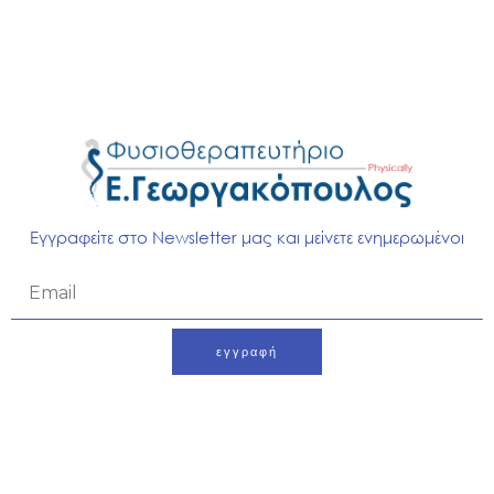
απελευθέρωσης.
Ιοντοφόρεση με αντιφλεγμονώδη σκευάσματα
για την αντιμετώπιση της φλεγμονής καθώς και
άλλες συμβατικές φυσιοθεραπευτικές
αντιφλεγμονώδεις τεχνικές.
Manual therapy για την αύξηση της
κινητικότητας της άρθρωσης του ώμου, της
αυχενικής και θωρακικής μοίρας.
Ασκήσεις με στόχο την αύξηση της τροχιάς
Εγγραφείτε στο Newsletter μας και μείνετε ενημερωμένοι
κίνησης της άρθρωσης, την ενδυνάμωση των
μυών αυτής ,τη βελτίωση της βιομηχανικής του
Email
άνω κορμού καθώς και τη βελτίωση της νευρο-
μυϊκής συναρμογής και ιδιοδεκτικότητας της
άρθρωσης.
εγγραφή
Ενημέρωση του ασθενούς με εργονομικές
Alternative:
συμβουλές για τη καθημερινότητα του τόσο για
την υποστήριξη της θεραπευτικής διαδικασίας
αλλά και για προληπτικούς λόγους.