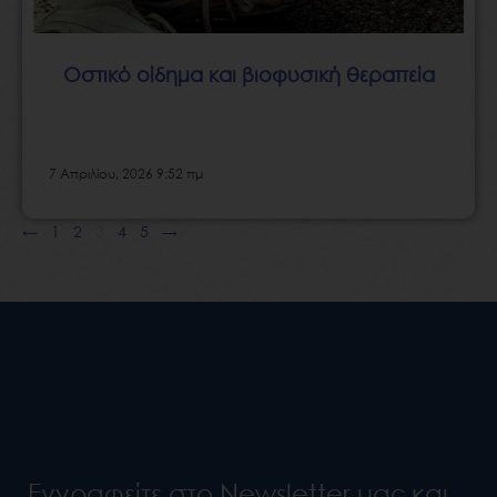
Οστικό οίδημα και βιοφυσική θεραπεία
7 Απριλίου, 2026 9:52 πμ
←
1
2
3
4
5
→
Εγγραφείτε στο Newsletter μας και