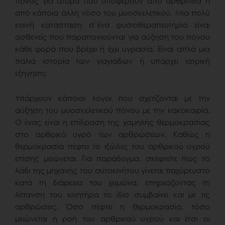
πόνος για άτομα που υποφέρουν από αρθρίτιδα ή
από κάποια άλλη νόσο του μυοσκελετικού. Μια πολύ
κοινή κατάσταση σ΄ένα φυσιοθεραπευτήριο είναι
ασθενείς που παραπονιούνται για αύξηση του πόνου
κάθε φορά που βρέχει ή έχει υγρασία. Είναι απλά μια
παλιά ιστορία των γιαγιάδων ή υπάρχει ιατρική
εξήγηση;
Υπάρχουν κάποιοι λόγοι που σχετίζονται με την
αύξηση του μυοσκελετικού πόνου με την κακοκαιρία.
Ο ένας είναι η επίδραση της χαμηλής θερμοκρασίας
στο αρθρικό υγρό των αρθρώσεων. Καθώς η
θερμοκρασία πέφτει το ιξώδες του αρθρικού υγρού
επίσης μειώνεται. Για παράδειγμα, σκεφτείτε πως το
λάδι της μηχανής του αυτοκινήτου γίνεται παχύρευστο
κατά τη διάρκεια του χειμώνα, επηρεάζοντας τη
λίπανση του κινητήρα το ίδιο συμβαίνει και με τις
αρθρώσεις. Όσο πέφτει η θερμοκρασία, τόσο
μειώνεται η ροή του αρθρικού υγρού και έτσι οι