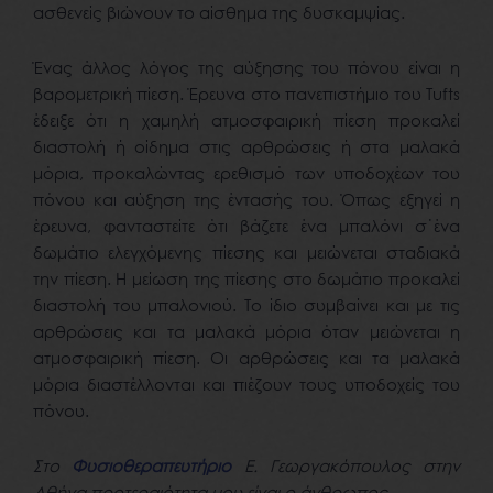
ασθενείς βιώνουν το αίσθημα της δυσκαμψίας.
Ένας άλλος λόγος της αύξησης του πόνου είναι η
βαρομετρική πίεση. Έρευνα στο πανεπιστήμιο του Tufts
έδειξε ότι η χαμηλή ατμοσφαιρική πίεση προκαλεί
διαστολή ή οίδημα στις αρθρώσεις ή στα μαλακά
μόρια, προκαλώντας ερεθισμό των υποδοχέων του
πόνου και αύξηση της έντασής του. Όπως εξηγεί η
έρευνα, φανταστείτε ότι βάζετε ένα μπαλόνι σ΄ένα
δωμάτιο ελεγχόμενης πίεσης και μειώνεται σταδιακά
την πίεση. Η μείωση της πίεσης στο δωμάτιο προκαλεί
διαστολή του μπαλονιού. Το ίδιο συμβαίνει και με τις
αρθρώσεις και τα μαλακά μόρια όταν μειώνεται η
ατμοσφαιρική πίεση. Οι αρθρώσεις και τα μαλακά
μόρια διαστέλλονται και πιέζουν τους υποδοχείς του
πόνου.
Στο
Φυσιοθεραπευτήριο
Ε. Γεωργακόπουλος στην
Αθήνα προτεραιότητα μου είναι ο άνθρωπος.