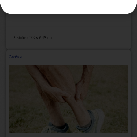
Κατάθλιψη και ψυχοθεραπεία
6 Μαΐου, 2026 9:49 πμ
Άρθρα