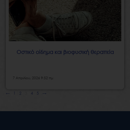
Οστικό οίδημα και βιοφυσική θεραπεία
7 Απριλίου, 2026 9:52 πμ
←
1
2
3
4
5
→