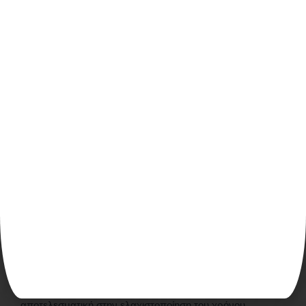
Μείωση νευρικής ευαισθησίας.
Ενεργοποίηση παρασυμπαθητικού νευρικού
συστήματος.
Νευροπαθητικός Πόνος
Ανακούφιση από αισθητηριακές διαταραχές.
Μείωση δυσλειτουργικών νευρικών σημάτων.
Βελτίωση της ποιότητας ζωής ασθενών με χρόνιες
νευρολογικές παθήσεις.
Οίδημα και Τραυματισμοί
Περιορισμός αγγειακής διαρροής.
Ενίσχυση λεμφικής κυκλοφορίας για ταχύτερη
ανάρρωση.
Η νευροκρυοδιέγερση έχει αποδειχθεί ιδιαίτερα
αποτελεσματική στην ελαχιστοποίηση του χρόνου