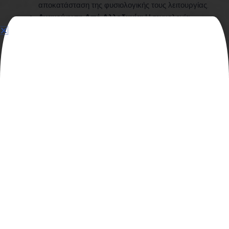
αποκατάσταση της φυσιολογικής τους λειτουργίας.
Ανακούφιση Από Αλλοδυνία:
Η τεχνολογία
μειώνει την αλλοδυνία
Χαλάρωση μυών:
Δρα άμεσα στους μύες,
χαλαρώνοντάς τους.
Αυτή η πολυεπίπεδη φυσιολογική αντίδραση καθιστά τη
νευροκρυοδιέγερση μια πρωτοποριακή μέθοδο για την
αντιμετώπιση οξέων και χρόνιων παθήσεων.
Σε τι βάθος δρα η
Νευροκρυοδιέγερση
Cryoscreen;
Η Νευροκρυοδιέγερση CryoScreen δρα σε βάθος έως 4-
5 cm από την επιφάνεια του δέρματος. Η διείσδυση αυτή
επιτρέπει τη στοχευμένη αντιμετώπιση του πόνου σε μύες,