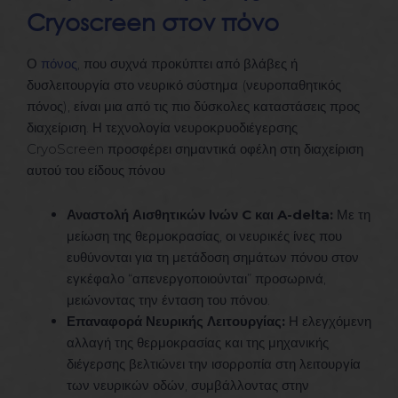
Cryoscreen στον πόνο
Ο
πόνος
, που συχνά προκύπτει από βλάβες ή
δυσλειτουργία στο νευρικό σύστημα (νευροπαθητικός
πόνος), είναι μια από τις πιο δύσκολες καταστάσεις προς
διαχείριση. Η τεχνολογία νευροκρυοδιέγερσης
CryoScreen προσφέρει σημαντικά οφέλη στη διαχείριση
αυτού του είδους πόνου
Αναστολή Αισθητικών Ινών C και A-delta:
Με τη
μείωση της θερμοκρασίας, οι νευρικές ίνες που
ευθύνονται για τη μετάδοση σημάτων πόνου στον
εγκέφαλο “απενεργοποιούνται” προσωρινά,
μειώνοντας την ένταση του πόνου.
Επαναφορά Νευρικής Λειτουργίας:
Η ελεγχόμενη
αλλαγή της θερμοκρασίας και της μηχανικής
διέγερσης βελτιώνει την ισορροπία στη λειτουργία
των νευρικών οδών, συμβάλλοντας στην