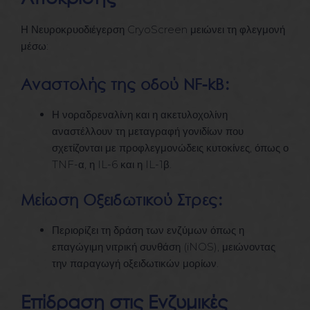
Η Νευροκρυοδιέγερση CryoScreen μειώνει τη φλεγμονή
μέσω:
Αναστολής της οδού NF-kB:
Η νοραδρεναλίνη και η ακετυλοχολίνη
αναστέλλουν τη μεταγραφή γονιδίων που
σχετίζονται με προφλεγμονώδεις κυτοκίνες, όπως ο
TNF-α, η IL-6 και η IL-1β.
Μείωση Οξειδωτικού Στρες:
Περιορίζει τη δράση των ενζύμων όπως η
επαγώγιμη νιτρική συνθάση (iNOS), μειώνοντας
την παραγωγή οξειδωτικών μορίων.
Επίδραση στις Ενζυμικές