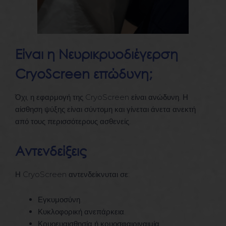
Είναι η Νευρικρυοδιέγερση
CryoScreen επώδυνη;
Όχι, η εφαρμογή της CryoScreen είναι ανώδυνη. Η
αίσθηση ψύξης είναι σύντομη και γίνεται άνετα ανεκτή
από τους περισσότερους ασθενείς.
Αντενδείξεις
Η CryoScreen αντενδείκνυται σε:
Εγκυμοσύνη.
Κυκλοφορική ανεπάρκεια.
Κρυοευαισθησία ή κρυοσφαιριναιμία.