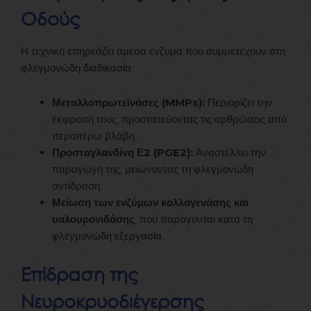
Οδούς
Η τεχνική επηρεάζει άμεσα ένζυμα που συμμετέχουν στη
φλεγμονώδη διαδικασία:
Μεταλλοπρωτεϊνάσες (MMPs):
Περιορίζει την
έκφρασή τους, προστατεύοντας τις αρθρώσεις από
περαιτέρω βλάβη.
Προσταγλανδίνη Ε2 (PGE2):
Αναστέλλει την
παραγωγή της, μειώνοντας τη φλεγμονώδη
αντίδραση.
Μείωση των ενζύμων κολλαγενάσης και
υαλουρονιδάσης
, που παράγονται κατά τη
φλεγμονώδη εξεργασία.
Επίδραση της
Νευροκρυοδιέγερσης