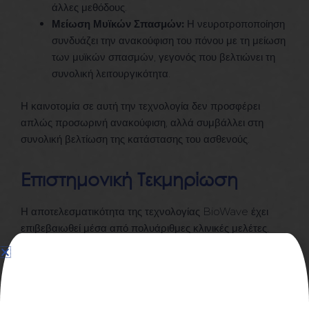
άλλες μεθόδους.
Μείωση Μυϊκών Σπασμών:
Η νευροτροποποίηση
συνδυάζει την ανακούφιση του πόνου με τη μείωση
των μυϊκών σπασμών, γεγονός που βελτιώνει τη
συνολική λειτουργικότητα.
Η καινοτομία σε αυτή την τεχνολογία δεν προσφέρει
απλώς προσωρινή ανακούφιση, αλλά συμβάλλει στη
συνολική βελτίωση της κατάστασης του ασθενούς.
Επιστημονική Τεκμηρίωση
Η αποτελεσματικότητα της τεχνολογίας BioWave έχει
επιβεβαιωθεί μέσα από πολυάριθμες κλινικές μελέτες.
Σύμφωνα με έρευνες που δημοσιεύθηκαν στο Journal of
Pain Research και άλλες επιστημονικές πηγές, η
τεχνολογία BioWave μπορεί να μειώσει τον πόνο κατά
50% ή και περισσότερο μετά από μία μόνο συνεδρία.