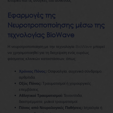
ιστορικό και τις ανάγκες του ασθενούς.
Εφαρμογές της
Νευροτροποποίησης μέσω της
τεχνολογίας BioWave
Η νευροτροποποίηση με την τεχνολογία BioWave μπορεί
να χρησιμοποιηθεί για τη διαχείριση ενός ευρέως
φάσματος κλινικών καταστάσεων, όπως:
Χρόνιος Πόνος
:
Οσφυαλγία, αυχενικό σύνδρομο,
αρθρίτιδα.
Οξύς Πόνος:
Τραυματισμοί ή χειρουργικές
επεμβάσεις.
Αθλητικοί Τραυματισμοί:
Τενοντίτιδα,
διαστρέμματα, μυϊκοί τραυματισμοί.
Πόνος από Νευρολογικές Παθήσεις:
Ισχιαλγία ή