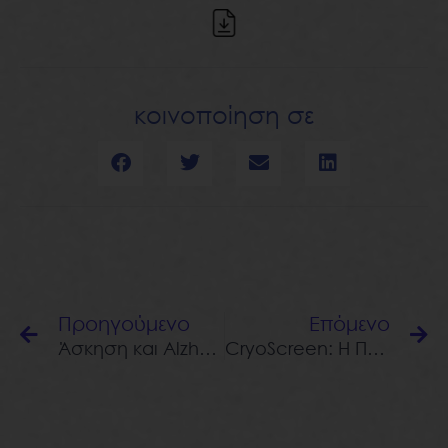
κοινοποίηση σε
Prev
N
Προηγούμενο
Επόμενο
Άσκηση και Alzheimer
CryoScreen: Η Πρωτοποριακή Τεχνολογία Νευροκρυοδιέγερσης