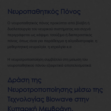
Νευροπαθητικός Πόνος
Ο νευροπαθητικός πόνος προκύπτει από βλάβη ή
δυσλειτουργία του νευρικού συστήματος και συχνά
περιγράφεται ως κάψιμο, τσούξιμο ή διαπεραστικός
πόνος, όπως είναι για παράδειγμα η αλγοδυστροφία, η
μεθερπητική νευραλγία, η ισχιαλγία κ.α
Η νευροτροποιποίηση συμβάλλει στη μείωση του
νευροπαθητικού πόνου εξαιρετικά αποτελεσματικά.
Δράση της
Νευροτροποποίησης μέσω της
Τεχνολογίας Biowave στην
Κυτταρική Μεμβράνη.