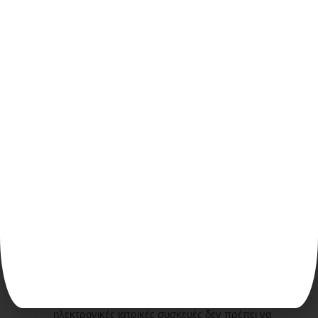
Αντενδείξεις για τη Χρήση της
Νευροτροποποίησης μέσω της
Τεχνολογίας BioWave
Παρά τα σημαντικά της οφέλη, η νευροτροποίηση μέσω
της τεχνολογίας Biowave ενδέχεται να μην είναι
κατάλληλη για όλους τους ασθενείς. Οι αντενδείξεις
περιλαμβάνουν:
Εμφυτεύσιμες Ιατρικές Συσκευές:
Ασθενείς με
βηματοδότες, εμφυτεύσιμους απινιδωτές ή άλλες
ηλεκτρονικές ιατρικές συσκευές δεν πρέπει να