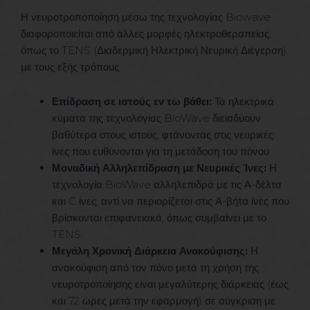
Η νευροτροποποίηση μέσω της τεχνολογίας Biowave
διαφοροποιείται από άλλες μορφές ηλεκτροθεραπείας,
όπως το TENS (Διαδερμική Ηλεκτρική Νευρική Διέγερση),
με τους εξής τρόπους:
Επίδραση σε ιστούς εν τω βάθει:
Τα ηλεκτρικά
κύματα της τεχνολογίας BioWave διεισδύουν
βαθύτερα στους ιστούς, φτάνοντας στις νευρικές
ίνες που ευθύνονται για τη μετάδοση του πόνου.
Μοναδική Αλληλεπίδραση με Νευρικές Ίνες:
Η
τεχνολογία BioWave αλληλεπιδρά με τις Α-δέλτα
και C ίνες, αντί να περιορίζεται στις Α-βήτα ίνες που
βρίσκονται επιφανειακά, όπως συμβαίνει με το
TENS.
Μεγάλη Χρονική Διάρκεια Ανακούφισης:
Η
ανακούφιση από τον πόνο μετά τη χρήση της
νευροτροποίησης είναι μεγαλύτερης διάρκειας (έως
και 72 ώρες μετά την εφαρμογή) σε σύγκριση με