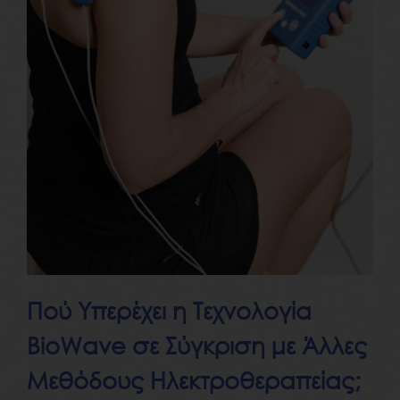
Πού Υπερέχει η Τεχνολογία
BioWave σε Σύγκριση με Άλλες
Μεθόδους Ηλεκτροθεραπείας;