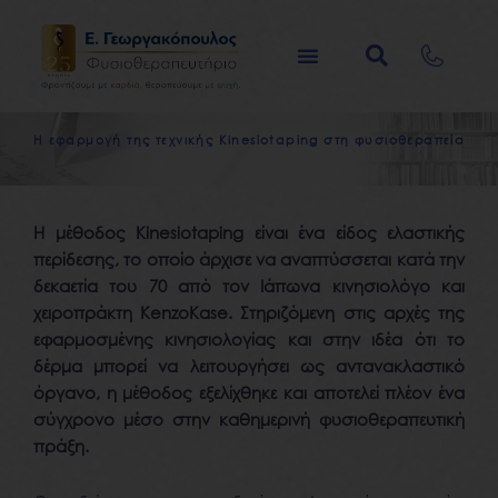
Μετάβαση
στο
περιεχόμενο
H
ε
φ
α
ρ
μ
ο
γ
ή
τ
η
ς
τ
ε
χ
ν
ι
κ
ή
ς
K
i
n
e
s
i
o
t
a
p
i
n
g
σ
τ
η
φ
υ
σ
ι
ο
θ
ε
ρ
α
π
ε
ί
α
H μέθοδος Κinesiotaping είναι ένα είδος ελαστικής
περίδεσης, το οποίο άρχισε να αναπτύσσεται κατά την
δεκαετία του 70 από τον Ιάπωνα κινησιολόγο και
χειροπράκτη KenzoKase. Στηριζόμενη στις αρχές της
εφαρμοσμένης κινησιολογίας και στην ιδέα ότι το
δέρμα μπορεί να λειτουργήσει ως αντανακλαστικό
όργανο, η μέθοδος εξελίχθηκε και αποτελεί πλέον ένα
σύγχρονο μέσο στην καθημερινή φυσιοθεραπευτική
πράξη.