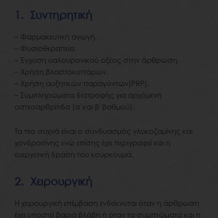
1. Συντηρητική
– Φαρμακευτική αγωγή.
– Φυσιοθεραπεία.
– Έγχυση υαλουρονικού οξέος στην άρθρωση.
– Χρήση βλαστοκυττάρων.
– Χρήση αυξητικών παραγόντων(PRP).
– Συμπληρώματα διατροφής για αρχόμενη
οστεοαρθρίτιδα (α΄και β΄βαθμού).
Τα πιο συχνά είναι ο συνδυασμός γλυκοζαμίνης και
χονδροιτίνης ενώ επίσης έχει περιγραφεί και η
ευεργετική δράση του κουρκουμά.
2. Χειρουργική
Η χειρουργική επέμβαση ενδείκνυται όταν η άρθρωση
έχει υποστεί βαριά βλάβη ή όταν τα συμπτώματα και η