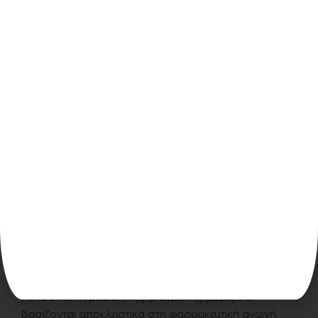
Ο κρίσιμος ρόλος της
φυσιοθεραπείας στην
οστεοαρθρίτιδα γόνατος:
Στις επιλογές των θεραπειών για την οστεοαρθρίτιδα
γόνατος, η φυσιοθεραπεία διακρίνεται ως μια
πολύπλευρη και ανθρωποκεντρική προσέγγιση οι
βασικοί στόχοι της οποίας είναι:
1. Η διαχείριση του πόνου και
μείωση της φλεγμονής:
Η φυσιοθεραπεία εμπεριέχει τεχνικές και
ιατροτεχνολογικές εφαρμογές για την ανακούφιση του
πόνου και τη μείωση της φλεγμονής χωρίς να
βασίζονται αποκλειστικά στη φαρμακευτική αγωγή