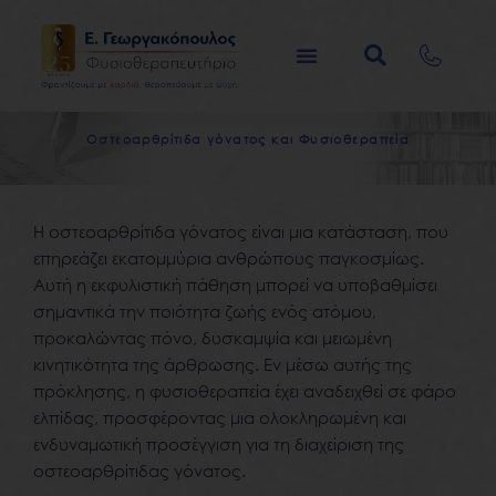
Μετάβαση
στο
περιεχόμενο
Ο
σ
τ
ε
ο
α
ρ
θ
ρ
ί
τ
ι
δ
α
γ
ό
ν
α
τ
ο
ς
κ
α
ι
Φ
υ
σ
ι
ο
θ
ε
ρ
α
π
ε
ί
α
Η οστεοαρθρίτιδα γόνατος είναι μια κατάσταση, που
επηρεάζει εκατομμύρια ανθρώπους παγκοσμίως.
Αυτή η εκφυλιστική πάθηση μπορεί να υποβαθμίσει
σημαντικά την ποιότητα ζωής ενός ατόμου,
προκαλώντας πόνο, δυσκαμψία και μειωμένη
κινητικότητα της άρθρωσης. Εν μέσω αυτής της
πρόκλησης, η φυσιοθεραπεία έχει αναδειχθεί σε φάρο
ελπίδας, προσφέροντας μια ολοκληρωμένη και
ενδυναμωτική προσέγγιση για τη διαχείριση της
οστεοαρθρίτιδας γόνατος.