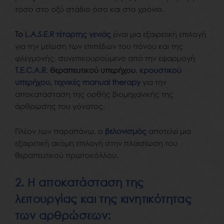
τόσο στο οξύ στάδιο όσο και στο χρόνιο.
Το
L.A.S.E.R τέταρτης γενιάς
είναι μια εξαιρετική επιλογή
για την μείωση των επιπέδων του πόνου και της
φλεγμονής, συνεπικουρούμενο από την εφαρμογή
T.E.C.A.R
,
θεραπευτικού υπερήχου
,
κρουστικού
υπερήχου
,
τεχνικές manual therapy
για την
αποκατάσταση της ορθής βιομηχανικής της
άρθρωσης του γόνατος.
Πλέον των παραπάνω, ο
βελονισμός
αποτελεί μια
εξαιρετική ακόμη επιλογή στην πλαισίωση του
θεραπευτικού πρωτοκόλλου.
2. Η αποκατάσταση της
λειτουργίας και της κινητικότητας
των αρθρώσεων: