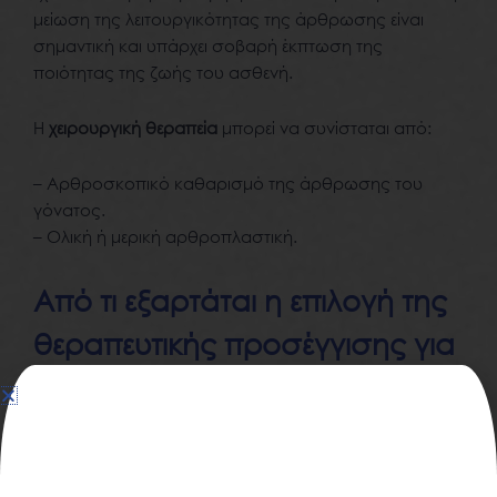
μείωση της λειτουργικότητας της άρθρωσης είναι
σημαντική και υπάρχει σοβαρή έκπτωση της
ποιότητας της ζωής του ασθενή.
Η
χειρουργική θεραπεία
μπορεί να συνίσταται από:
– Αρθροσκοπικό καθαρισμό της άρθρωσης του
γόνατος.
– Ολική ή μερική αρθροπλαστική.
Από τι εξαρτάται η επιλογή της
θεραπευτικής προσέγγισης για
την οστεοαρθρίτιδα γόνατος;
– Την ηλικία και την κατάσταση της υγείας του ασθενή
καθώς και το ιατρικό ιστορικό.
– Τη βαρύτητα της νόσου.