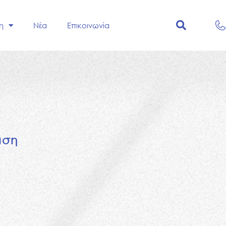
η
Νέα
Επικοινωνία
ά
σ
η