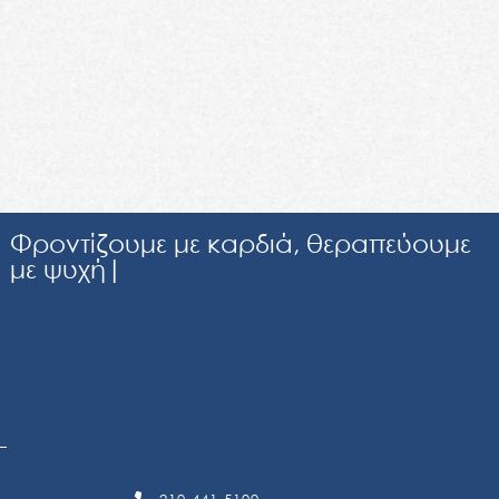
Φ
ρ
ο
ν
τ
ί
ζ
ο
υ
μ
ε
μ
ε
κ
α
ρ
δ
ι
ά
,
θ
ε
ρ
α
π
ε
ύ
ο
υ
μ
ε
μ
ε
ψ
υ
χ
ή
|