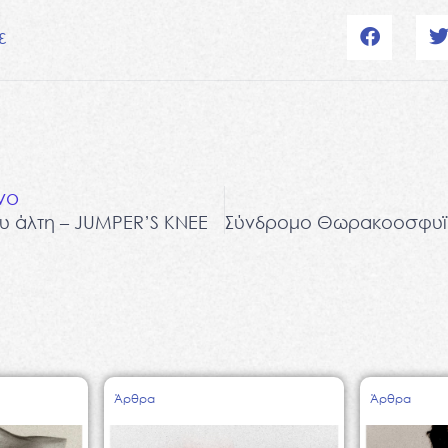
ε
νο
ου άλτη – JUMPER’S KNEE
Άρθρα
Άρθρα