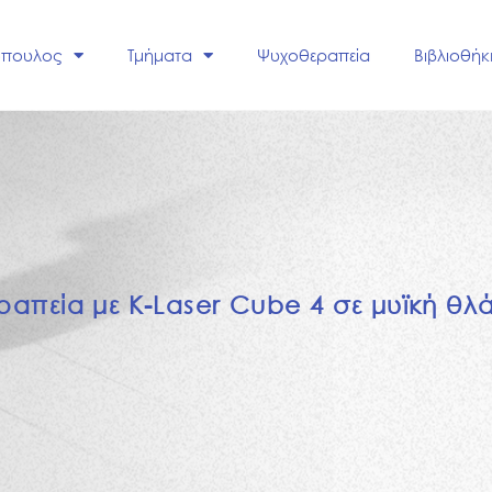
όπουλος
Τμήματα
Ψυχοθεραπεία
Βιβλιοθήκ
ρ
α
π
ε
ί
α
μ
ε
K
-
L
a
s
e
r
C
u
b
e
4
σ
ε
μ
υ
ϊ
κ
ή
θ
λ