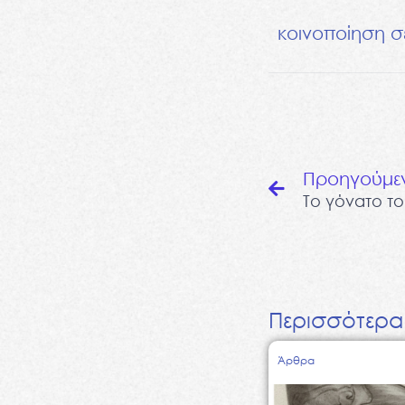
κοινοποίηση σ
Prev
Προηγούμε
Το γόνατο τ
Περισσότερα
Page
Page
Page
Page
Page
Άρθρα