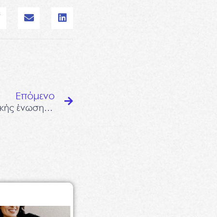
Next
Επόμενο
Σύνδρομο Θωρακοοσφυϊκής ένωσης (Maigne’s syndrome)