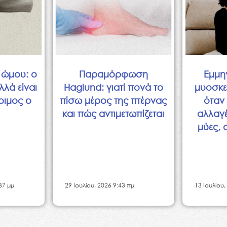
 ώμου: ο
Παραμόρφωση
Εμμη
λλά είναι
Haglund: γιατί πονά το
μυοσκε
οιμος ο
πίσω μέρος της πτέρνας
όταν 
και πώς αντιμετωπίζεται
αλλαγ
μύες, 
37 μμ
29 Ιουλίου, 2026 9:43 πμ
13 Ιουλίου,