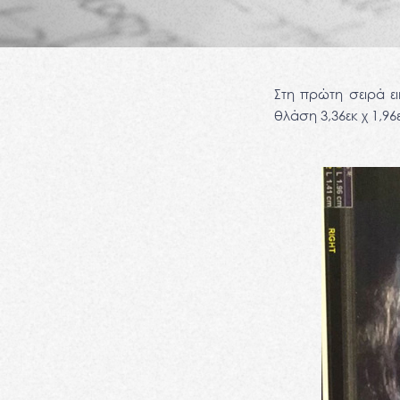
Στη πρώτη σειρά ει
θλάση 3,36εκ χ 1,96ε