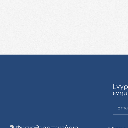
Εγγρ
ενημ
Email
Alterna