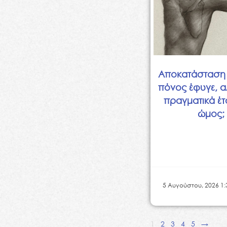
Αποκατάσταση
πόνος έφυγε, α
πραγματικά έτ
ώμος;
5 Αυγούστου, 2026 1:
1
2
3
4
5
→