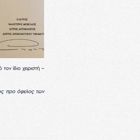
τον ίδιο χειριστή –
ώς προ όφελος των