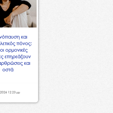
νόπαυση και
λετικός πόνος:
οι ορμονικές
ές επηρεάζουν
αρθρώσεις και
οστά
 2026 12:23 μμ