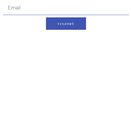
Email
εγγραφή
Alternative:
Τελική φάση και επιστροφή
στην αγωνιστική
δραστηριότητα