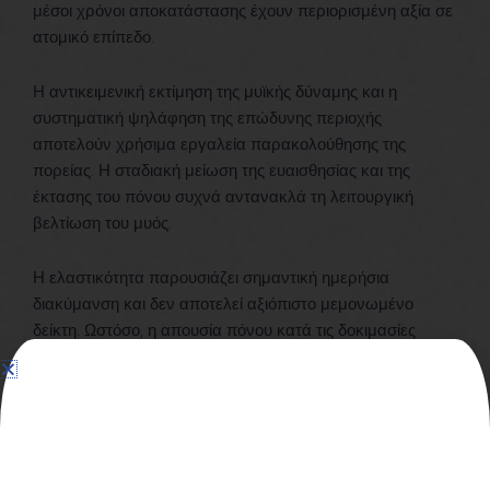
μέσοι χρόνοι αποκατάστασης έχουν περιορισμένη αξία σε
ατομικό επίπεδο.
Η αντικειμενική εκτίμηση της μυϊκής δύναμης και η
συστηματική ψηλάφηση της επώδυνης περιοχής
αποτελούν χρήσιμα εργαλεία παρακολούθησης της
πορείας. Η σταδιακή μείωση της ευαισθησίας και της
έκτασης του πόνου συχνά αντανακλά τη λειτουργική
βελτίωση του μυός.
Η ελαστικότητα παρουσιάζει σημαντική ημερήσια
διακύμανση και δεν αποτελεί αξιόπιστο μεμονωμένο
δείκτη. Ωστόσο, η απουσία πόνου κατά τις δοκιμασίες
διάτασης συνήθως υποδηλώνει ότι η αποκατάσταση
πλησιάζει στο τελικό της στάδιο.
Ενδιάμεση φάση
αποκατάστασης και