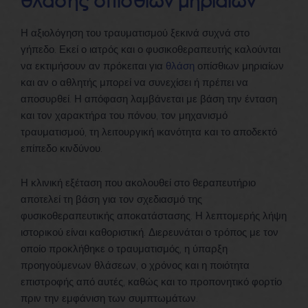
θλάσης οπίσθιων μηριαίων
Η αξιολόγηση του τραυματισμού ξεκινά συχνά στο
γήπεδο. Εκεί ο ιατρός και ο φυσικοθεραπευτής καλούνται
να εκτιμήσουν αν πρόκειται για
θλάση
οπίσθιων μηριαίων
και αν ο αθλητής μπορεί να συνεχίσει ή πρέπει να
αποσυρθεί. Η απόφαση λαμβάνεται με βάση την ένταση
και τον χαρακτήρα του πόνου, τον μηχανισμό
τραυματισμού, τη λειτουργική ικανότητα και το αποδεκτό
επίπεδο κινδύνου.
Η κλινική εξέταση που ακολουθεί στο θεραπευτήριο
αποτελεί τη βάση για τον σχεδιασμό της
φυσικοθεραπευτικής αποκατάστασης. Η λεπτομερής λήψη
ιστορικού είναι καθοριστική. Διερευνάται ο τρόπος με τον
οποίο προκλήθηκε ο τραυματισμός, η ύπαρξη
προηγούμενων θλάσεων, ο χρόνος και η ποιότητα
επιστροφής από αυτές, καθώς και το προπονητικό φορτίο
πριν την εμφάνιση των συμπτωμάτων.