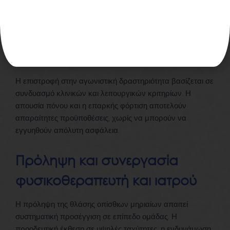
Στην τελική φάση, ο αθλητής καλείται να ανταπεξέλθει σε
φορτία που προσομοιάζουν τις συνθήκες του αρχικού
τραυματισμού. Σπριντ, επιταχύνσεις, αλλαγές
κατεύθυνσης και αθλητικές δεξιότητες εντάσσονται
προοδευτικά και με έλεγχο.
Η επιστροφή στην αγωνιστική δραστηριότητα βασίζεται σε
συνδυασμό κλινικών και λειτουργικών κριτηρίων. Η
απουσία πόνου και η επαρκής φόρτιση αποτελούν
απαραίτητες προϋποθέσεις, χωρίς να μπορούν να
εγγυηθούν απόλυτη ασφάλεια.
Πρόληψη και συνεργασία
φυσικοθεραπευτή και ιατρού
Η πρόληψη της θλάσης οπίσθιων μηριαίων απαιτεί
συστηματική προσέγγιση σε επίπεδο ομάδας. Η
προοδευτική έκθεση σε υψηλές ταχύτητες, η ενδυνάμωση